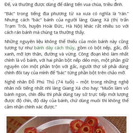
Đế, và thường được dùng để dâng tiến vua chúa, triều đình.
“Bác” trong tiếng địa phương từ xa xưa có nghĩa là “rán.”
Nhưng cách “bác” bánh của người làng Giang Xá (thị trấn
Trạm Trôi, huyện Hoài Đức, Hà Nội) khác rất nhiều so với
cách rán bánh mà chúng ta thường thấy.
Những nguyên liệu không thể thiếu của món bánh này cũng
tương tự như
bánh dày cách thủy
, gồm có bột nếp, gấc, đỗ
xanh, mỡ lợn thăn, đường và vừng. Công đoạn khó làm nhất
chính là vỏ bánh, với hai phần bột nếp dẻo mịn, một phần giữ
nguyên còn một phần trộn với gấc, người thợ sẽ phải dùng
chính đôi tay của mình để “bác” từng phần bột trên chảo mỡ.
Nghệ nhân Đỗ Phú Thủ (74 tuổi) – một trong những nghệ
nhân nổi tiếng nhất nhì làng Giang Xá cho hay: “Muốn làm vỏ
bánh ngon, chín đều thì phải dùng tay sờ trực tiếp mới lượng
được độ chín, độ dày của bánh, chứ dùng muôi thì không thể
cảm nhận chính xác được.”