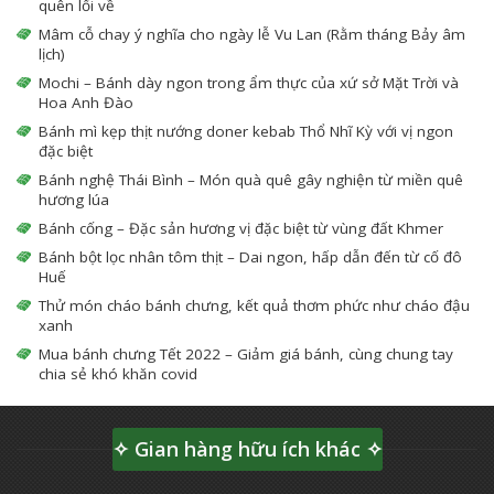
quên lối về
Mâm cỗ chay ý nghĩa cho ngày lễ Vu Lan (Rằm tháng Bảy âm
lịch)
Mochi – Bánh dày ngon trong ẩm thực của xứ sở Mặt Trời và
Hoa Anh Đào
Bánh mì kẹp thịt nướng doner kebab Thổ Nhĩ Kỳ với vị ngon
đặc biệt
Bánh nghệ Thái Bình – Món quà quê gây nghiện từ miền quê
hương lúa
Bánh cống – Đặc sản hương vị đặc biệt từ vùng đất Khmer
Bánh bột lọc nhân tôm thịt – Dai ngon, hấp dẫn đến từ cố đô
Huế
Thử món cháo bánh chưng, kết quả thơm phức như cháo đậu
xanh
Mua bánh chưng Tết 2022 – Giảm giá bánh, cùng chung tay
chia sẻ khó khăn covid
✧ Gian hàng hữu ích khác ✧