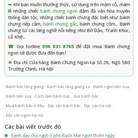
➥
Khi bạn muốn thưởng thức, sử dụng trên mâm cỗ, mâm
lễ những chiếc
bánh chưng ngon
đậm đà văn hóa truyền
thống dân tộc, những chiếc bánh chưng đặc biệt như: bánh
chưng nếp cẩm,
bánh chưng gấc
, bánh chưng cốm... Bánh
chưng từ các làng nghề nổi tiếng như Bờ Đậu, Tranh Khúc,
Lỗ Khê...
☎
Gọi hotline
096 831 8765
để đặt mua. Bánh chưng
ngon sẽ được đưa đến bạn.!
❖
Địa chỉ Cửa hàng Bánh Chưng Ngon tại Số 28, Ngõ 580
Trường Chinh, Hà Nội
bánh bác làng giang
bánh bác làng giang xá
bánh ngon tiến vua
bánh tiến vua
cách làm bánh bác
giá bánh bác
mua bánh bác ở đâu
đặc sản bánh bác
đặc sản hà nội
đặc sản ngon hà nội
Các bài viết trước đó
Bánh dày chả ngọt ở phố Bạch Mai ngon thơm ngậy