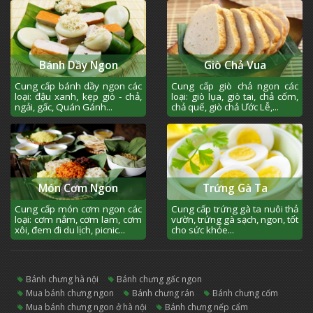
Bánh Dầy Ngon
Giò Chả Vua
Cung cấp bánh dầy ngon các
Cung cấp giò chả ngon các
loại: đậu xanh, kẹp giò - chả,
loại: giò lụa, giò tai, chả cốm,
ngải, gấc, Quán Gánh...
chả quế, giò chả Ước Lễ,...
Món Cơm Ngon
Trứng Gà Ta
Cung cấp món cơm ngon các
Cung cấp trứng gà ta nuôi thả
loại: cơm nắm, cơm lam, cơm
vườn, trứng gà sạch, ngon, tốt
xôi, đem đi du lịch, picnic...
cho sức khỏe...
bánh chưng hà nội
bánh chưng gấc ngon
mua bánh chưng ngon
bánh chưng rán
bánh chưng cốm
mua bánh chưng ngon ở hà nội
bánh chưng nếp cẩm