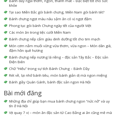
Bánh dầy ngải thơm, ngon, thanh mát – Đặc biệt tốt cho sức
khỏe
Tại sao Miền Bắc gói bánh chưng, Miền Nam gói bánh tét?
Bánh chưng ngọt màu nâu sậm ăn có vị ngọt đậm
Phong tục gói bánh Chưng ngày tết của người Việt
Các món ăn trong tiệc cưới Miền Nam
Bánh chưng nếp cẩm giàu dinh dưỡng tốt cho tim mạch
Món cơm nắm muối vừng vừa thơm, vừa ngon – Món dân giã,
đậm hồn quê hương
Bánh chưng nếp nương lá riềng – đặc sản Tây Bắc – Đặc sản
Điện Biên
Chữ “Hiếu” trong sự tích Bánh Chưng – Bánh Dầy
Rét về, lại nhớ bánh tiêu, món bánh giản dị mà ngon miệng
Bánh giầy Quán Gánh, bánh đặc sản ngon Hà Nội
Bài mới đăng
Những địa chỉ giúp bạn mua bánh chưng ngon “nức nở” và uy
tín ở Hà Nội
Vịt quay 7 vị – món ăn đặc sản từ Cao Bằng ai ăn cũng mê mà