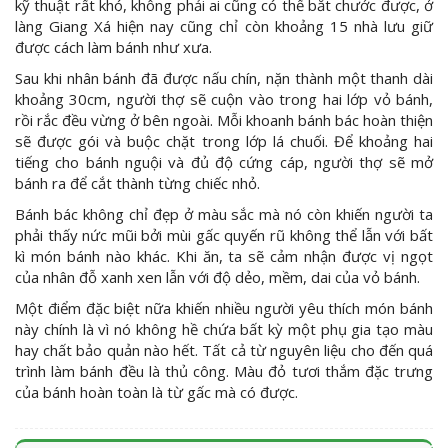
kỹ thuật rất khó, không phải ai cũng có thể bắt chước được, ở
làng Giang Xá hiện nay cũng chỉ còn khoảng 15 nhà lưu giữ
được cách làm bánh như xưa.
Sau khi nhân bánh đã được nấu chín, nặn thành một thanh dài
khoảng 30cm, người thợ sẽ cuộn vào trong hai lớp vỏ bánh,
rồi rắc đều vừng ở bên ngoài. Mỗi khoanh bánh bác hoàn thiện
sẽ được gói và buộc chặt trong lớp lá chuối. Để khoảng hai
tiếng cho bánh nguội và đủ độ cứng cáp, người thợ sẽ mở
bánh ra để cắt thành từng chiếc nhỏ.
Bánh bác không chỉ đẹp ở màu sắc mà nó còn khiến người ta
phải thấy nức mũi bởi mùi gấc quyến rũ không thể lẫn với bất
kì món bánh nào khác. Khi ăn, ta sẽ cảm nhận được vị ngọt
của nhân đỗ xanh xen lẫn với độ dẻo, mềm, dai của vỏ bánh.
Một điểm đặc biệt nữa khiến nhiều người yêu thích món bánh
này chính là vì nó không hề chứa bất kỳ một phụ gia tạo màu
hay chất bảo quản nào hết. Tất cả từ nguyên liệu cho đến quá
trình làm bánh đều là thủ công. Màu đỏ tươi thắm đặc trưng
của bánh hoàn toàn là từ gấc mà có được.