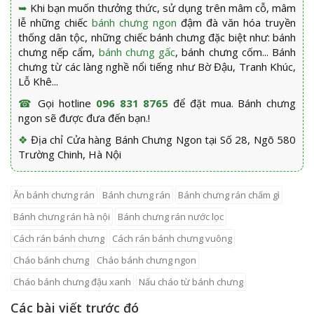
➥
Khi bạn muốn thưởng thức, sử dụng trên mâm cỗ, mâm
lễ những chiếc
bánh chưng ngon
đậm đà văn hóa truyền
thống dân tộc, những chiếc bánh chưng đặc biệt như: bánh
chưng nếp cẩm,
bánh chưng gấc
, bánh chưng cốm... Bánh
chưng từ các làng nghề nổi tiếng như Bờ Đậu, Tranh Khúc,
Lỗ Khê...
☎
Gọi hotline
096 831 8765
để đặt mua. Bánh chưng
ngon sẽ được đưa đến bạn.!
❖
Địa chỉ Cửa hàng Bánh Chưng Ngon tại Số 28, Ngõ 580
Trường Chinh, Hà Nội
ăn bánh chưng rán
bánh chưng rán
bánh chưng rán chấm gì
bánh chưng rán hà nội
bánh chưng rán nước lọc
cách rán bánh chưng
cách rán bánh chưng vuông
cháo bánh chưng
cháo bánh chưng ngon
cháo bánh chưng đậu xanh
nấu cháo từ bánh chưng
Các bài viết trước đó