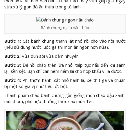
món ăn lạ vị, hấp dẫn đãi cả nhà. Cách này vừa giúp giải ngấy
vừa xử lý gọn đồ ăn thừa trong tủ lạnh.
Bánh chưng ngon nấu cháo
Bước 1:
Cắt bánh chưng thành lát nhỏ rồi cho vào nồi nước
(nếu sử dụng nước luộc gà thì món ăn ngon hơn nữa).
Bước 2:
Vừa đun sôi vừa dầm nhuyễn.
Bước 3:
Để nồi cháo trên lửa nhỏ, tiếp tục nấu đến khi sánh
lại, sền sệt. Bạn chỉ cần nêm nếm lại cho hợp khẩu vị là được.
Bước 4:
Phi thơm hành, cắt nhỏ hành lá, xé thịt gà và chuẩn
bị một số gia vị như tiêu, ớt bột…
Thành phẩm cháo bánh chưng gần giống món cháo đậu xanh,
mùi thơm, phù hợp thưởng thức sau mùa Tết.