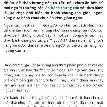
để ăn, để thắp hương nên ra Tết, nếu chưa ăn hết thì
mọi người thường rán, ăn
bánh chưng rán
với dưa hành
là lựa chọn phổ biến do bánh chưng rán giòn, ngon,
cùng dưa hành chua chua ăn kèm giảm ngán.
Ngoài cách cách rán, nhiều người còn tìm các cách khác nhau
để chế biến món bánh chưng như bánh chưng rán nước lọc,
cháo bánh chưng,… Dưới đây là một bài hướng dẫn cách nấu
cháo bánh chưng do tác giả “Ngọc Anh” chia sẻ trên Zing, cửa
hàng xin được chia sẻ lại để mọi người có thể trổ tài năng nấu
nướng của mình.
Bánh chưng, gà luộc là những loại thực phẩm phổ biến mà các
gia đình Việt hay thưởng thức trong Tết Nguyên đán. Tuy
nhiên, sau dịp này nhà tôi còn thừa lại khá nhiều bánh chưng
phải đem bảo quản trong tủ lạnh. Thay vì đem chiên bánh hay
làm gỏi như mọi năm, tôi thử công thức nấu cháo từ các
nguyên liệu này.
Với bánh chưng, thịt gà luộc cộng thêm một ít hành lá, rau
mùi thái nhỏ, tiêu, bột ớt, hành phi thơm, tôi đã cho ra mắt