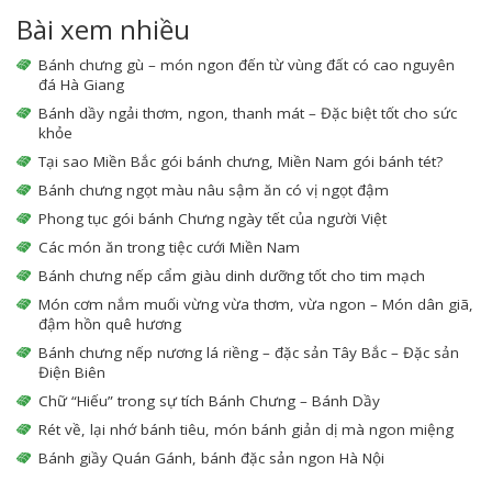
Bài xem nhiều
Bánh chưng gù – món ngon đến từ vùng đất có cao nguyên
đá Hà Giang
Bánh dầy ngải thơm, ngon, thanh mát – Đặc biệt tốt cho sức
khỏe
Tại sao Miền Bắc gói bánh chưng, Miền Nam gói bánh tét?
Bánh chưng ngọt màu nâu sậm ăn có vị ngọt đậm
Phong tục gói bánh Chưng ngày tết của người Việt
Các món ăn trong tiệc cưới Miền Nam
Bánh chưng nếp cẩm giàu dinh dưỡng tốt cho tim mạch
Món cơm nắm muối vừng vừa thơm, vừa ngon – Món dân giã,
đậm hồn quê hương
Bánh chưng nếp nương lá riềng – đặc sản Tây Bắc – Đặc sản
Điện Biên
Chữ “Hiếu” trong sự tích Bánh Chưng – Bánh Dầy
Rét về, lại nhớ bánh tiêu, món bánh giản dị mà ngon miệng
Bánh giầy Quán Gánh, bánh đặc sản ngon Hà Nội