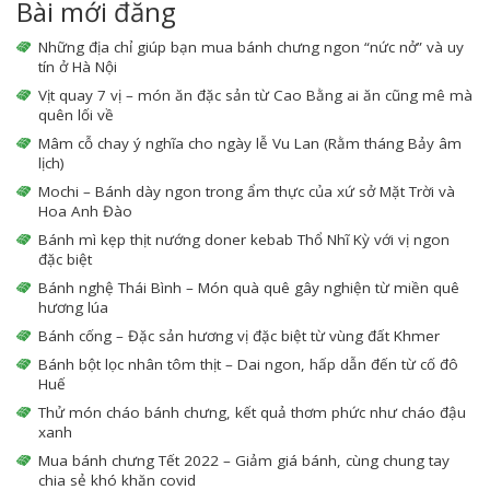
Bài mới đăng
Những địa chỉ giúp bạn mua bánh chưng ngon “nức nở” và uy
tín ở Hà Nội
Vịt quay 7 vị – món ăn đặc sản từ Cao Bằng ai ăn cũng mê mà
quên lối về
Mâm cỗ chay ý nghĩa cho ngày lễ Vu Lan (Rằm tháng Bảy âm
lịch)
Mochi – Bánh dày ngon trong ẩm thực của xứ sở Mặt Trời và
Hoa Anh Đào
Bánh mì kẹp thịt nướng doner kebab Thổ Nhĩ Kỳ với vị ngon
đặc biệt
Bánh nghệ Thái Bình – Món quà quê gây nghiện từ miền quê
hương lúa
Bánh cống – Đặc sản hương vị đặc biệt từ vùng đất Khmer
Bánh bột lọc nhân tôm thịt – Dai ngon, hấp dẫn đến từ cố đô
Huế
Thử món cháo bánh chưng, kết quả thơm phức như cháo đậu
xanh
Mua bánh chưng Tết 2022 – Giảm giá bánh, cùng chung tay
chia sẻ khó khăn covid