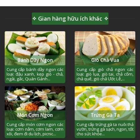
✧ Gian hàng hữu ích khác ✧
Bánh Dầy Ngon
Giò Chả Vua
Cung cấp bánh dầy ngon các
Cung cấp giò chả ngon các
loại: đậu xanh, kẹp giò - chả,
loại: giò lụa, giò tai, chả cốm,
ngải, gấc, Quán Gánh...
chả quế, giò chả Ước Lễ,...
Món Cơm Ngon
Trứng Gà Ta
Cung cấp món cơm ngon các
Cung cấp trứng gà ta nuôi thả
loại: cơm nắm, cơm lam, cơm
vườn, trứng gà sạch, ngon, tốt
xôi, đem đi du lịch, picnic...
cho sức khỏe...