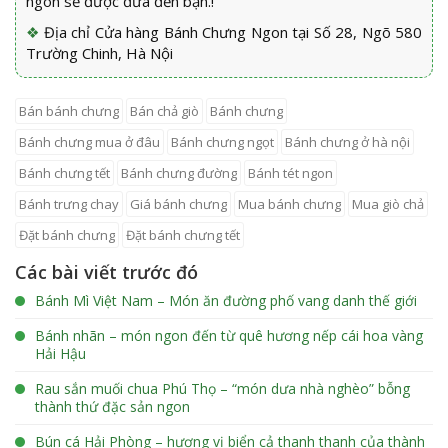
ngon sẽ được đưa đến bạn.!
❖
Địa chỉ Cửa hàng Bánh Chưng Ngon tại Số 28, Ngõ 580
Trường Chinh, Hà Nội
bán bánh chưng
bán chả giò
bánh chưng
bánh chưng mua ở đâu
bánh chưng ngọt
bánh chưng ở hà nội
bánh chưng tết
bánh chưng đường
bánh tét ngon
bánh trưng chay
giá bánh chưng
mua bánh chưng
mua giò chả
đặt bánh chưng
đặt bánh chưng tết
Các bài viết trước đó
Bánh Mì Việt Nam – Món ăn đường phố vang danh thế giới
Bánh nhãn – món ngon đến từ quê hương nếp cái hoa vàng
Hải Hậu
Rau sắn muối chua Phú Thọ – “món dưa nhà nghèo” bỗng
thành thứ đặc sản ngon
Bún cá Hải Phòng – hương vị biển cả thanh thanh của thành