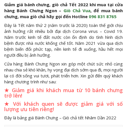
Giảm giá bánh chưng, giò chả Tết 2022 khi mua tại cửa
hàng Bánh Chưng Ngon –
Giò Chả Vua
, để mua bánh
chưng, mua giò chả hãy gọi đến Hotline
096 831 8765
Đây là Tết năm thứ 2 (năm trước là 2020) toàn thế giới chịu
ảnh hưởng rất nhiều bởi đại dịch Corona virus – Covid 19.
Năm trước kinh tế đất nước còn ổn định do tình hình dịch
bệnh được nhà nước khống chế tốt. Năm 2021 vừa qua dịch
bệnh biến đổi phức tạp, nền kinh tế đi xuống, hầu hết mọi
người đều bị ảnh hưởng.
Cửa hàng Bánh Chưng Ngon xin góp một chút sức nhỏ cùng
nhau chia sẻ khó khăn, hy vọng đại dịch sớm qua đi, mọi người
lại có đời sống vui tươi, phát triển hơn. Xin gửi đến quý khách
hàng chương trình như sau:
★ Giảm giá khi khách mua từ 10 bánh chưng
trở lên!
★ Với khách quen sẽ được giảm giá với số
lượng ưu tiên riêng!
Đây là bảng giá Bánh Chưng – Giò chả tết Nhâm Dần 2022