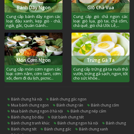
Bánh Dầy Ngon
Giò Chả Vua
Cung cấp bánh dầy ngon các
Cung cấp giò chả ngon các
loại: đậu xanh, kẹp giò - chả,
loại: giò lụa, giò tai, chả cốm,
ngải, gấc, Quán Gánh...
chả quế, giò chả Ước Lễ,...
Món Cơm Ngon
Trứng Gà Ta
Cung cấp món cơm ngon các
Cung cấp trứng gà ta nuôi thả
loại: cơm nắm, cơm lam, cơm
vườn, trứng gà sạch, ngon, tốt
xôi, đem đi du lịch, picnic...
cho sức khỏe...
bánh chưng hà nội
bánh chưng gấc ngon
mua bánh chưng ngon
bánh chưng rán
bánh chưng cốm
mua bánh chưng ngon ở hà nội
bánh chưng nếp cẩm
bánh chưng bờ đậu
đặt bánh chưng tết
bánh chưng tranh khúc
bánh chưng ngon hà nội
bánh chưng
bánh chưng tết
bánh chưng gấc
bánh chưng xanh