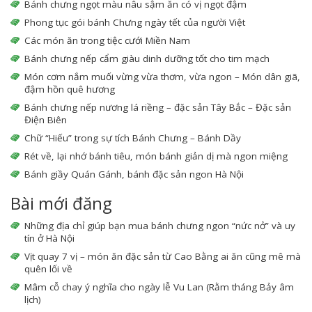
Bánh chưng ngọt màu nâu sậm ăn có vị ngọt đậm
Phong tục gói bánh Chưng ngày tết của người Việt
Các món ăn trong tiệc cưới Miền Nam
Bánh chưng nếp cẩm giàu dinh dưỡng tốt cho tim mạch
Món cơm nắm muối vừng vừa thơm, vừa ngon – Món dân giã,
đậm hồn quê hương
Bánh chưng nếp nương lá riềng – đặc sản Tây Bắc – Đặc sản
Điện Biên
Chữ “Hiếu” trong sự tích Bánh Chưng – Bánh Dầy
Rét về, lại nhớ bánh tiêu, món bánh giản dị mà ngon miệng
Bánh giầy Quán Gánh, bánh đặc sản ngon Hà Nội
Bài mới đăng
Những địa chỉ giúp bạn mua bánh chưng ngon “nức nở” và uy
tín ở Hà Nội
Vịt quay 7 vị – món ăn đặc sản từ Cao Bằng ai ăn cũng mê mà
quên lối về
Mâm cỗ chay ý nghĩa cho ngày lễ Vu Lan (Rằm tháng Bảy âm
lịch)