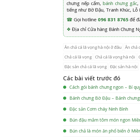
chưng nếp cẩm,
bánh chưng gấc
,
tiếng như Bờ Đậu, Tranh Khúc, Lỗ K
☎
Gọi hotline
096 831 8765
để đặ
❖
Địa chỉ Cửa hàng Bánh Chưng Ng
ăn chả cá lã vọng hà nội ở đâu
ăn chả 
chả cá lã vọng
chả cá lã vọng hà nội
đặc sản chả cá lã vọng
đặc sản hà nội
Các bài viết trước đó
Cách gói bánh chưng ngon – Bí quy
Bánh chưng Bờ Đậu – Bánh chưng T
Đặc sản Cơm cháy Ninh Bình
Bún đậu mắm tôm món ngon Miề
Bún chả là món ăn phổ biến ở Miề