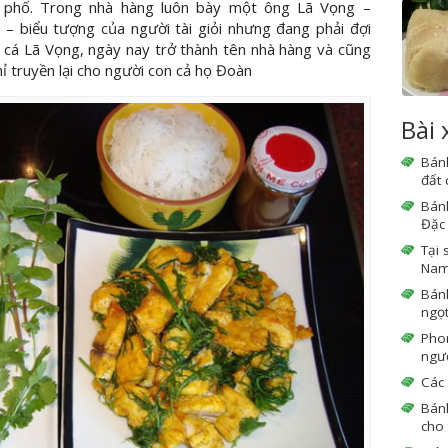
ên phố. Trong nhà hàng luôn bày một ông Lã Vọng –
– biểu tượng của người tài giỏi nhưng đang phải đợi
hả cá Lã Vọng, ngày nay trở thành tên nhà hàng và cũng
hỉ truyền lại cho người con cả họ Đoàn
Bài
Bán
đất
Bán
Đặc 
Tại 
Nam 
Bán
ngọ
Phon
ngườ
Các 
Bán
cho