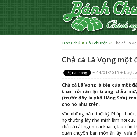
Trang chủ
Câu chuyện
Chả cá Lã Vọ
Chả cá Lã Vọng một 
✦ 04/01/2015 ✦
Lượt 
Chả cá Lã Vọng là tên của một đ
than rồi rán lại trong chảo mỡ
(trước đây là phố Hàng Sơn) tro
cho nó như trên.
Vào những năm thời kỳ Pháp thuộc,
họ thường lấy nhà mình làm nơi cư
chả cá rất ngon đãi khách, lâu dần 
quán chuyên bán món ăn ấy, vừa để 