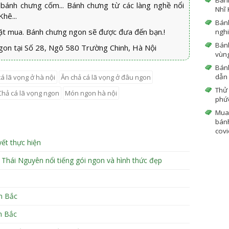
 bánh chưng cốm... Bánh chưng từ các làng nghề nổi
Nhĩ 
hê...
Bán
t mua. Bánh chưng ngon sẽ được đưa đến bạn.!
ngh
Bánh
on tại Số 28, Ngõ 580 Trường Chinh, Hà Nội
vùn
Bánh
dẫn
cá lã vọng ở hà nội
ăn chả cá lã vọng ở đâu ngon
Thử
chả cá lã vọng ngon
món ngon hà nội
phứ
Mua
bánh
covi
ết thực hiện
hái Nguyên nổi tiếng gói ngon và hình thức đẹp
n Bắc
n Bắc