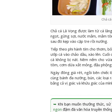
Chả cá
Chả cá Lã Vọng được làm từ cá lăng,
ngọt, gừng sợi, nước mắm, mắm tôm
sau đó kẹp vào cặp tre rồi nướng.
Tiếp theo phi hành tím cho thơm, bỏ t
ướp cá vào chảo dầu, xào lên. Cuối 
cá không bị nát. Nêm nếm cho vừa
tôm, cơm dừa xắt mỏng, đậu phộng 
Ngày đông giá rét, ngồi bên chiếc
cùng bánh đa nướng, bún, các loại
bằng cả vị giác và khứu giác của mìn
➥
Khi bạn muốn thưởng thức, sử
ngon
đậm đà văn hóa truyền thống