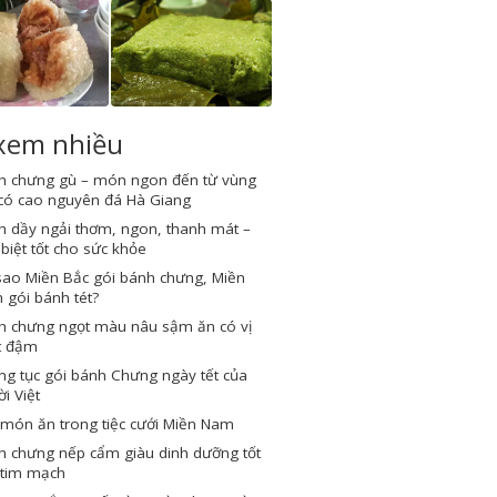
 xem nhiều
h chưng gù – món ngon đến từ vùng
 có cao nguyên đá Hà Giang
h dầy ngải thơm, ngon, thanh mát –
biệt tốt cho sức khỏe
sao Miền Bắc gói bánh chưng, Miền
gói bánh tét?
h chưng ngọt màu nâu sậm ăn có vị
t đậm
g tục gói bánh Chưng ngày tết của
i Việt
món ăn trong tiệc cưới Miền Nam
h chưng nếp cẩm giàu dinh dưỡng tốt
 tim mạch