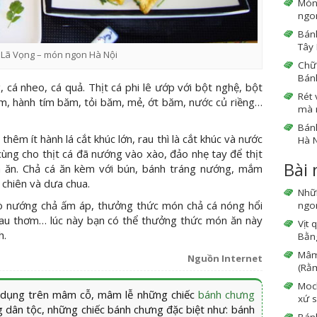
Món
ngo
Bánh
Tây 
 Lã Vọng – món ngon Hà Nội
Chữ 
Bán
 cá nheo, cá quả. Thịt cá phi lê ướp với bột nghệ, bột
Rét 
, hành tím băm, tỏi băm, mẻ, ớt băm, nước củ riềng…
mà 
Bán
hêm ít hành lá cắt khúc lớn, rau thì là cắt khúc và nước
Hà N
cùng cho thịt cá đã nướng vào xào, đảo nhẹ tay để thịt
Bài
 ăn. Chả cá ăn kèm với bún, bánh tráng nướng, mắm
chiên và dưa chua.
Nhữ
 lò nướng chả ấm áp, thưởng thức món chả cá nóng hổi
ngon
 rau thơm… lúc này bạn có thể thưởng thức món ăn này
Vịt 
h.
Bằng
Mâm 
Nguồn Internet
(Rằm
Moc
 dụng trên mâm cỗ, mâm lễ những chiếc
bánh chưng
xứ s
 dân tộc, những chiếc bánh chưng đặc biệt như: bánh
Bán