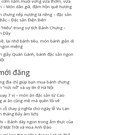
 cơm nắm muối vừng vừa thơm, vừa
n – Món dân giã, đậm hồn quê hương
 chưng nếp nương lá riềng – đặc sản
Bắc – Đặc sản Điện Biên
“Hiếu” trong sự tích Bánh Chưng –
h Dầy
về, lại nhớ bánh tiêu, món bánh giản dị
ngon miệng
h giầy Quán Gánh, bánh đặc sản ngon
ội
 mới đăng
ng địa chỉ giúp bạn mua bánh chưng
 “nức nở” và uy tín ở Hà Nội
quay 7 vị – món ăn đặc sản từ Cao
 ai ăn cũng mê mà quên lối về
cỗ chay ý nghĩa cho ngày lễ Vu Lan
 tháng Bảy âm lịch)
hi – Bánh dày ngon trong ẩm thực của
ở Mặt Trời và Hoa Anh Đào
h mì kẹp thịt nướng doner kebab Thổ