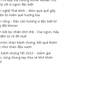
Kỳ với vị ngon đặc biệt
h nghệ Thái Bình – Món quà quê gây
iện từ miền quê hương lúa
 cống – Đặc sản hương vị đặc biệt từ
g đất Khmer
 bột lọc nhân tôm thịt – Dai ngon, hấp
 đến từ cố đô Huế
 món cháo bánh chưng, kết quả thơm
c như cháo đậu xanh
 bánh chưng Tết 2022 – Giảm giá
, cùng chung tay chia sẻ khó khăn
d