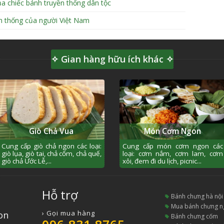
a chiếc bánh truyền thống dân tộc
ền thống của người Việt Nam
✧ Gian hàng hữu ích khác ✧
Giò Chả Vua
Món Cơm Ngon
Cung cấp giò chả ngon các loại:
Cung cấp món cơm ngon các
giò lụa, giò tai, chả cốm, chả quế,
loại: cơm nắm, cơm lam, cơm
giò chả Ước Lễ,...
xôi, đem đi du lịch, picnic...
Hỗ trợ
bánh chưng hà nội
mua bánh chưng 
› Gọi mua hàng
on
bánh chưng cốm