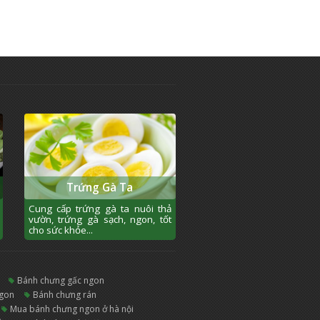
Trứng Gà Ta
Cung cấp trứng gà ta nuôi thả
vườn, trứng gà sạch, ngon, tốt
cho sức khỏe...
bánh chưng gấc ngon
ngon
bánh chưng rán
mua bánh chưng ngon ở hà nội