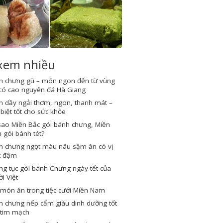
 xem nhiều
h chưng gù – món ngon đến từ vùng
 có cao nguyên đá Hà Giang
h dầy ngải thơm, ngon, thanh mát –
biệt tốt cho sức khỏe
sao Miền Bắc gói bánh chưng, Miền
gói bánh tét?
h chưng ngọt màu nâu sậm ăn có vị
t đậm
g tục gói bánh Chưng ngày tết của
i Việt
món ăn trong tiệc cưới Miền Nam
h chưng nếp cẩm giàu dinh dưỡng tốt
 tim mạch