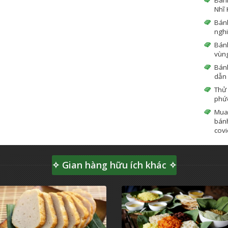
Nhĩ 
Bán
ngh
Bánh
vùn
Bánh
dẫn
Thử
phứ
Mua
bánh
covi
✧ Gian hàng hữu ích khác ✧