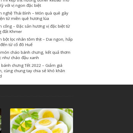
Kỳ với vị ngon đặc biệt
h nghệ Thái Bình – Món quà quê gây
iện từ miền quê hương lúa
 cống – Đặc sản hương vị đặc biệt từ
g đất Khmer
 bột lọc nhân tôm thịt – Dai ngon, hấp
 đến từ cố đô Huế
 món cháo bánh chưng, kết quả thơm
c như cháo đậu xanh
 bánh chưng Tết 2022 – Giảm giá
, cùng chung tay chia sẻ khó khăn
d