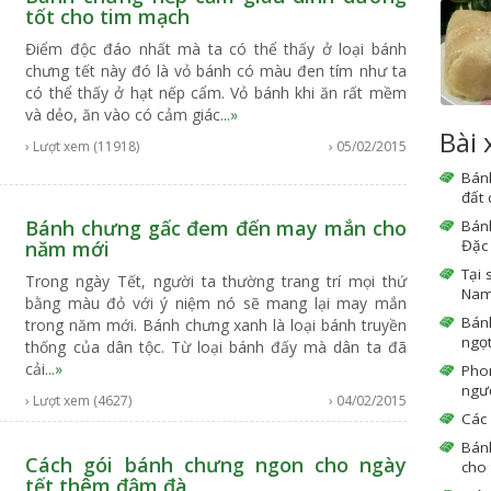
tốt cho tim mạch
Điểm độc đáo nhất mà ta có thể thấy ở loại bánh
chưng tết này đó là vỏ bánh có màu đen tím như ta
có thể thấy ở hạt nếp cẩm. Vỏ bánh khi ăn rất mềm
và dẻo, ăn vào có cảm giác
...»
Bài
› Lượt xem (11918)
› 05/02/2015
Bán
đất
Bánh chưng gấc đem đến may mắn cho
Bán
Đặc 
năm mới
Tại 
Trong ngày Tết, người ta thường trang trí mọi thứ
Nam 
bằng màu đỏ với ý niệm nó sẽ mang lại may mắn
Bán
trong năm mới. Bánh chưng xanh là loại bánh truyền
ngọ
thống của dân tộc. Từ loại bánh đấy mà dân ta đã
cải
...»
Phon
ngườ
› Lượt xem (4627)
› 04/02/2015
Các 
Bán
Cách gói bánh chưng ngon cho ngày
cho
tết thêm đậm đà