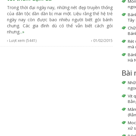
Món
ngo
Trong thời đại ngày nay, những nét đẹp truyền thống
của dân tộc dần dần bị mai một. Liệu rằng thế hệ trẻ
Bánh
ngày nay còn được bao nhiêu người biết gói bánh
Tây 
chưng. Các gia đình dù có thể vẫn biết cách gói
Chữ 
nhưng
...»
Bán
› Lượt xem (5441)
› 01/02/2015
Rét 
mà 
Bán
Hà N
Bài
Nhữ
ngon
Vịt 
Bằng
Mâm 
(Rằm
Moc
xứ s
Bán