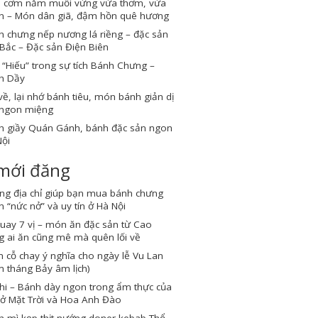
 cơm nắm muối vừng vừa thơm, vừa
n – Món dân giã, đậm hồn quê hương
 chưng nếp nương lá riềng – đặc sản
Bắc – Đặc sản Điện Biên
“Hiếu” trong sự tích Bánh Chưng –
h Dầy
về, lại nhớ bánh tiêu, món bánh giản dị
ngon miệng
h giầy Quán Gánh, bánh đặc sản ngon
ội
 mới đăng
ng địa chỉ giúp bạn mua bánh chưng
 “nức nở” và uy tín ở Hà Nội
quay 7 vị – món ăn đặc sản từ Cao
 ai ăn cũng mê mà quên lối về
cỗ chay ý nghĩa cho ngày lễ Vu Lan
 tháng Bảy âm lịch)
hi – Bánh dày ngon trong ẩm thực của
ở Mặt Trời và Hoa Anh Đào
h mì kẹp thịt nướng doner kebab Thổ