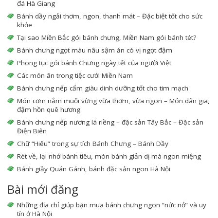
đá Hà Giang
Bánh dầy ngải thơm, ngon, thanh mát – Đặc biệt tốt cho sức
khỏe
Tại sao Miền Bắc gói bánh chưng, Miền Nam gói bánh tét?
Bánh chưng ngọt màu nâu sậm ăn có vị ngọt đậm
Phong tục gói bánh Chưng ngày tết của người Việt
Các món ăn trong tiệc cưới Miền Nam
Bánh chưng nếp cẩm giàu dinh dưỡng tốt cho tim mạch
Món cơm nắm muối vừng vừa thơm, vừa ngon – Món dân giã,
đậm hồn quê hương
Bánh chưng nếp nương lá riềng – đặc sản Tây Bắc – Đặc sản
Điện Biên
Chữ “Hiếu” trong sự tích Bánh Chưng – Bánh Dầy
Rét về, lại nhớ bánh tiêu, món bánh giản dị mà ngon miệng
Bánh giầy Quán Gánh, bánh đặc sản ngon Hà Nội
Bài mới đăng
Những địa chỉ giúp bạn mua bánh chưng ngon “nức nở” và uy
tín ở Hà Nội