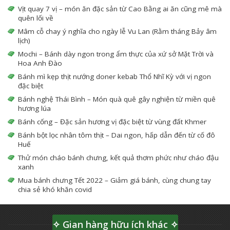
Vịt quay 7 vị – món ăn đặc sản từ Cao Bằng ai ăn cũng mê mà
quên lối về
Mâm cỗ chay ý nghĩa cho ngày lễ Vu Lan (Rằm tháng Bảy âm
lịch)
Mochi – Bánh dày ngon trong ẩm thực của xứ sở Mặt Trời và
Hoa Anh Đào
Bánh mì kẹp thịt nướng doner kebab Thổ Nhĩ Kỳ với vị ngon
đặc biệt
Bánh nghệ Thái Bình – Món quà quê gây nghiện từ miền quê
hương lúa
Bánh cống – Đặc sản hương vị đặc biệt từ vùng đất Khmer
Bánh bột lọc nhân tôm thịt – Dai ngon, hấp dẫn đến từ cố đô
Huế
Thử món cháo bánh chưng, kết quả thơm phức như cháo đậu
xanh
Mua bánh chưng Tết 2022 – Giảm giá bánh, cùng chung tay
chia sẻ khó khăn covid
✧ Gian hàng hữu ích khác ✧