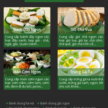
Bánh Dầy Ngon
Giò Chả Vua
Cung cấp bánh dầy ngon các
Cung cấp giò chả ngon các
loại: đậu xanh, kẹp giò - chả,
loại: giò lụa, giò tai, chả cốm,
ngải, gấc, Quán Gánh...
chả quế, giò chả Ước Lễ,...
Món Cơm Ngon
Trứng Gà Ta
Cung cấp món cơm ngon các
Cung cấp trứng gà ta nuôi thả
loại: cơm nắm, cơm lam, cơm
vườn, trứng gà sạch, ngon, tốt
xôi, đem đi du lịch, picnic...
cho sức khỏe...
bánh chưng hà nội
bánh chưng gấc ngon