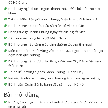
đá Hà Giang
Bánh dầy ngải thơm, ngon, thanh mát – Đặc biệt tốt cho sức
khỏe
Tại sao Miền Bắc gói bánh chưng, Miền Nam gói bánh tét?
Bánh chưng ngọt màu nâu sậm ăn có vị ngọt đậm
Phong tục gói bánh Chưng ngày tết của người Việt
Các món ăn trong tiệc cưới Miền Nam
Bánh chưng nếp cẩm giàu dinh dưỡng tốt cho tim mạch
Món cơm nắm muối vừng vừa thơm, vừa ngon – Món dân giã,
đậm hồn quê hương
Bánh chưng nếp nương lá riềng – đặc sản Tây Bắc – Đặc sản
Điện Biên
Chữ “Hiếu” trong sự tích Bánh Chưng – Bánh Dầy
Rét về, lại nhớ bánh tiêu, món bánh giản dị mà ngon miệng
Bánh giầy Quán Gánh, bánh đặc sản ngon Hà Nội
Bài mới đăng
Những địa chỉ giúp bạn mua bánh chưng ngon “nức nở” và uy
tín ở Hà Nội