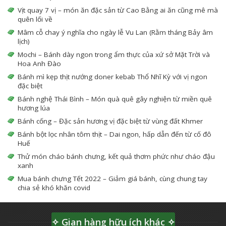
Vịt quay 7 vị – món ăn đặc sản từ Cao Bằng ai ăn cũng mê mà
quên lối về
Mâm cỗ chay ý nghĩa cho ngày lễ Vu Lan (Rằm tháng Bảy âm
lịch)
Mochi – Bánh dày ngon trong ẩm thực của xứ sở Mặt Trời và
Hoa Anh Đào
Bánh mì kẹp thịt nướng doner kebab Thổ Nhĩ Kỳ với vị ngon
đặc biệt
Bánh nghệ Thái Bình – Món quà quê gây nghiện từ miền quê
hương lúa
Bánh cống – Đặc sản hương vị đặc biệt từ vùng đất Khmer
Bánh bột lọc nhân tôm thịt – Dai ngon, hấp dẫn đến từ cố đô
Huế
Thử món cháo bánh chưng, kết quả thơm phức như cháo đậu
xanh
Mua bánh chưng Tết 2022 – Giảm giá bánh, cùng chung tay
chia sẻ khó khăn covid
✧ Gian hàng hữu ích khác ✧