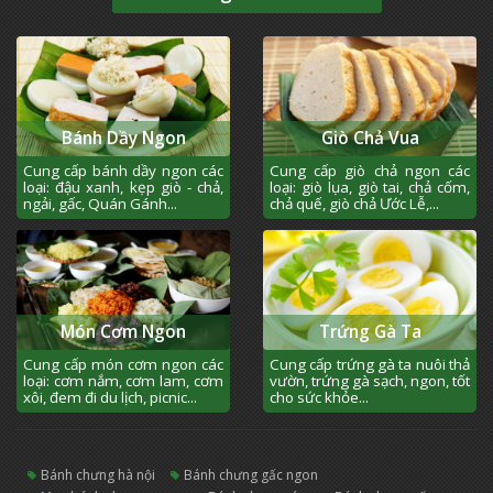
Bánh Dầy Ngon
Giò Chả Vua
Cung cấp bánh dầy ngon các
Cung cấp giò chả ngon các
loại: đậu xanh, kẹp giò - chả,
loại: giò lụa, giò tai, chả cốm,
ngải, gấc, Quán Gánh...
chả quế, giò chả Ước Lễ,...
Món Cơm Ngon
Trứng Gà Ta
Cung cấp món cơm ngon các
Cung cấp trứng gà ta nuôi thả
loại: cơm nắm, cơm lam, cơm
vườn, trứng gà sạch, ngon, tốt
xôi, đem đi du lịch, picnic...
cho sức khỏe...
bánh chưng hà nội
bánh chưng gấc ngon