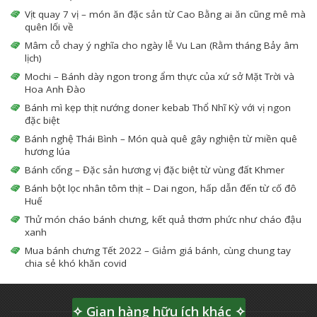
Vịt quay 7 vị – món ăn đặc sản từ Cao Bằng ai ăn cũng mê mà
quên lối về
Mâm cỗ chay ý nghĩa cho ngày lễ Vu Lan (Rằm tháng Bảy âm
lịch)
Mochi – Bánh dày ngon trong ẩm thực của xứ sở Mặt Trời và
Hoa Anh Đào
Bánh mì kẹp thịt nướng doner kebab Thổ Nhĩ Kỳ với vị ngon
đặc biệt
Bánh nghệ Thái Bình – Món quà quê gây nghiện từ miền quê
hương lúa
Bánh cống – Đặc sản hương vị đặc biệt từ vùng đất Khmer
Bánh bột lọc nhân tôm thịt – Dai ngon, hấp dẫn đến từ cố đô
Huế
Thử món cháo bánh chưng, kết quả thơm phức như cháo đậu
xanh
Mua bánh chưng Tết 2022 – Giảm giá bánh, cùng chung tay
chia sẻ khó khăn covid
✧ Gian hàng hữu ích khác ✧