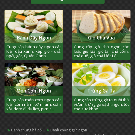
Bánh Dầy Ngon
Giò Chả Vua
Cung cấp bánh dầy ngon các
Cung cấp giò chả ngon các
loại: đậu xanh, kẹp giò - chả,
loại: giò lụa, giò tai, chả cốm,
ngải, gấc, Quán Gánh...
chả quế, giò chả Ước Lễ,...
Món Cơm Ngon
Trứng Gà Ta
Cung cấp món cơm ngon các
Cung cấp trứng gà ta nuôi thả
loại: cơm nắm, cơm lam, cơm
vườn, trứng gà sạch, ngon, tốt
xôi, đem đi du lịch, picnic...
cho sức khỏe...
bánh chưng hà nội
bánh chưng gấc ngon