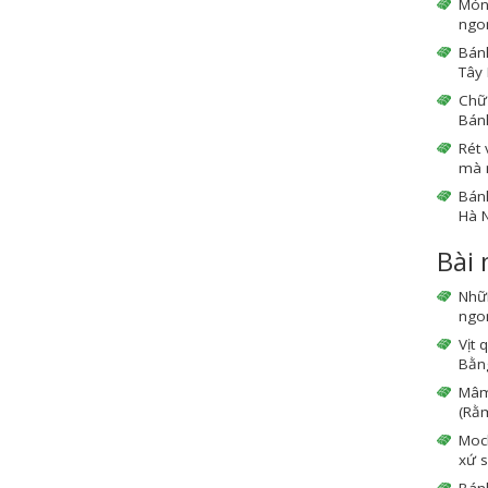
Món
ngo
Bánh
Tây 
Chữ 
Bán
Rét 
mà 
Bán
Hà N
Bài
Nhữ
ngon
Vịt 
Bằng
Mâm 
(Rằm
Moc
xứ s
Bán