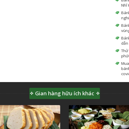
Nhĩ 
Bán
ngh
Bánh
vùn
Bánh
dẫn
Thử
phứ
Mua
bánh
covi
✧ Gian hàng hữu ích khác ✧