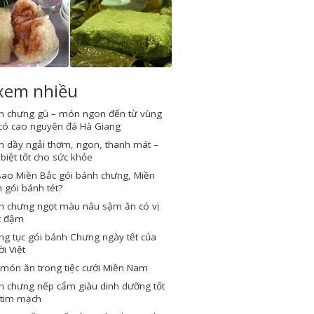
 xem nhiều
h chưng gù – món ngon đến từ vùng
 có cao nguyên đá Hà Giang
h dầy ngải thơm, ngon, thanh mát –
biệt tốt cho sức khỏe
sao Miền Bắc gói bánh chưng, Miền
gói bánh tét?
h chưng ngọt màu nâu sậm ăn có vị
t đậm
g tục gói bánh Chưng ngày tết của
i Việt
món ăn trong tiệc cưới Miền Nam
h chưng nếp cẩm giàu dinh dưỡng tốt
 tim mạch