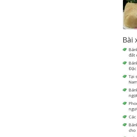
Bài
Bán
đất
Bán
Đặc 
Tại 
Nam 
Bán
ngọ
Phon
ngườ
Các 
Bán
cho