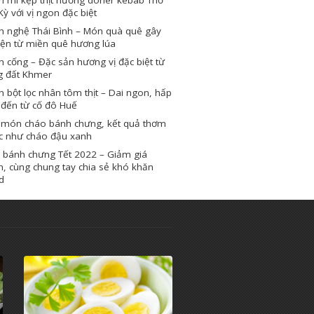
Kỳ với vị ngon đặc biệt
h nghệ Thái Bình – Món quà quê gây
iện từ miền quê hương lúa
 cống – Đặc sản hương vị đặc biệt từ
g đất Khmer
 bột lọc nhân tôm thịt – Dai ngon, hấp
 đến từ cố đô Huế
 món cháo bánh chưng, kết quả thơm
c như cháo đậu xanh
 bánh chưng Tết 2022 – Giảm giá
, cùng chung tay chia sẻ khó khăn
d