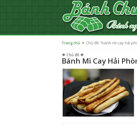
Trang chủ
Chủ đề "bánh mì cay hải p
❖ Chủ đề ❖
Bánh Mì Cay Hải Ph