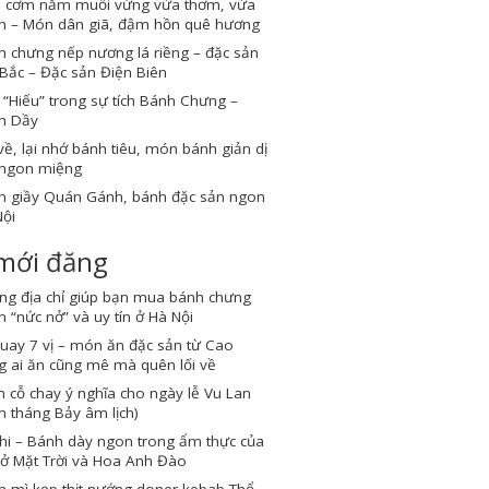
 cơm nắm muối vừng vừa thơm, vừa
n – Món dân giã, đậm hồn quê hương
 chưng nếp nương lá riềng – đặc sản
Bắc – Đặc sản Điện Biên
“Hiếu” trong sự tích Bánh Chưng –
h Dầy
về, lại nhớ bánh tiêu, món bánh giản dị
ngon miệng
h giầy Quán Gánh, bánh đặc sản ngon
ội
 mới đăng
ng địa chỉ giúp bạn mua bánh chưng
 “nức nở” và uy tín ở Hà Nội
quay 7 vị – món ăn đặc sản từ Cao
 ai ăn cũng mê mà quên lối về
cỗ chay ý nghĩa cho ngày lễ Vu Lan
 tháng Bảy âm lịch)
hi – Bánh dày ngon trong ẩm thực của
ở Mặt Trời và Hoa Anh Đào
h mì kẹp thịt nướng doner kebab Thổ