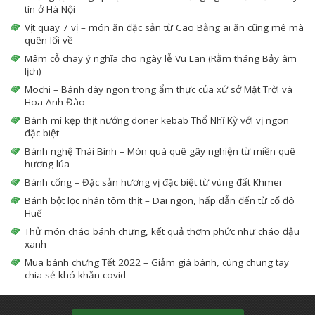
tín ở Hà Nội
Vịt quay 7 vị – món ăn đặc sản từ Cao Bằng ai ăn cũng mê mà
quên lối về
Mâm cỗ chay ý nghĩa cho ngày lễ Vu Lan (Rằm tháng Bảy âm
lịch)
Mochi – Bánh dày ngon trong ẩm thực của xứ sở Mặt Trời và
Hoa Anh Đào
Bánh mì kẹp thịt nướng doner kebab Thổ Nhĩ Kỳ với vị ngon
đặc biệt
Bánh nghệ Thái Bình – Món quà quê gây nghiện từ miền quê
hương lúa
Bánh cống – Đặc sản hương vị đặc biệt từ vùng đất Khmer
Bánh bột lọc nhân tôm thịt – Dai ngon, hấp dẫn đến từ cố đô
Huế
Thử món cháo bánh chưng, kết quả thơm phức như cháo đậu
xanh
Mua bánh chưng Tết 2022 – Giảm giá bánh, cùng chung tay
chia sẻ khó khăn covid