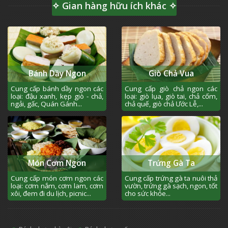
✧ Gian hàng hữu ích khác ✧
Bánh Dầy Ngon
Giò Chả Vua
Cung cấp bánh dầy ngon các
Cung cấp giò chả ngon các
loại: đậu xanh, kẹp giò - chả,
loại: giò lụa, giò tai, chả cốm,
ngải, gấc, Quán Gánh...
chả quế, giò chả Ước Lễ,...
Món Cơm Ngon
Trứng Gà Ta
Cung cấp món cơm ngon các
Cung cấp trứng gà ta nuôi thả
loại: cơm nắm, cơm lam, cơm
vườn, trứng gà sạch, ngon, tốt
xôi, đem đi du lịch, picnic...
cho sức khỏe...