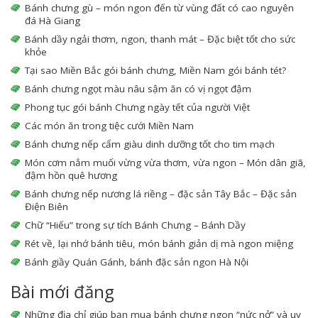
Bánh chưng gù – món ngon đến từ vùng đất có cao nguyên
đá Hà Giang
Bánh dầy ngải thơm, ngon, thanh mát – Đặc biệt tốt cho sức
khỏe
Tại sao Miền Bắc gói bánh chưng, Miền Nam gói bánh tét?
Bánh chưng ngọt màu nâu sậm ăn có vị ngọt đậm
Phong tục gói bánh Chưng ngày tết của người Việt
Các món ăn trong tiệc cưới Miền Nam
Bánh chưng nếp cẩm giàu dinh dưỡng tốt cho tim mạch
Món cơm nắm muối vừng vừa thơm, vừa ngon – Món dân giã,
đậm hồn quê hương
Bánh chưng nếp nương lá riềng – đặc sản Tây Bắc – Đặc sản
Điện Biên
Chữ “Hiếu” trong sự tích Bánh Chưng – Bánh Dầy
Rét về, lại nhớ bánh tiêu, món bánh giản dị mà ngon miệng
Bánh giầy Quán Gánh, bánh đặc sản ngon Hà Nội
Bài mới đăng
Những địa chỉ giúp bạn mua bánh chưng ngon “nức nở” và uy