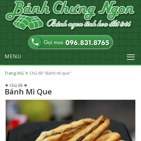
MENU
Trang chủ
Chủ đề "Bánh mì que"
❖ Chủ đề ❖
Bánh Mì Que