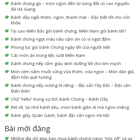
Bánh chưng gù – món ngon đến từ vùng đất có cao nguyên
đá Hà Giang
Bánh dầy ngải thơm, ngon, thanh mát – Đặc biệt tốt cho sức
khỏe
Tại sao Miền Bắc gói bánh chưng, Miền Nam gói bánh tét?
Bánh chưng ngọt màu nâu sậm ăn có vị ngọt đậm
Phong tục gói bánh Chưng ngày tết của người Việt
Các món ăn trong tiệc cưới Miền Nam
Bánh chưng nếp cẩm giàu dinh dưỡng tốt cho tim mạch
Món cơm nắm muối vừng vừa thơm, vừa ngon – Món dân giã,
đậm hồn quê hương
Bánh chưng nếp nương lá riềng – đặc sản Tây Bắc – Đặc sản
Điện Biên
Chữ “Hiếu” trong sự tích Bánh Chưng – Bánh Dầy
Rét về, lại nhớ bánh tiêu, món bánh giản dị mà ngon miệng
Bánh giầy Quán Gánh, bánh đặc sản ngon Hà Nội
Bài mới đăng
Những địa chỉ giúp bạn mua bánh chưng ngon “nức nở” và uy