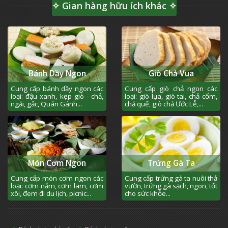
✧ Gian hàng hữu ích khác ✧
Bánh Dầy Ngon
Giò Chả Vua
Cung cấp bánh dầy ngon các
Cung cấp giò chả ngon các
loại: đậu xanh, kẹp giò - chả,
loại: giò lụa, giò tai, chả cốm,
ngải, gấc, Quán Gánh...
chả quế, giò chả Ước Lễ,...
Món Cơm Ngon
Trứng Gà Ta
Cung cấp món cơm ngon các
Cung cấp trứng gà ta nuôi thả
loại: cơm nắm, cơm lam, cơm
vườn, trứng gà sạch, ngon, tốt
xôi, đem đi du lịch, picnic...
cho sức khỏe...