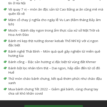
tín ở Hà Nội
Vịt quay 7 vị – món ăn đặc sản từ Cao Bằng ai ăn cũng mê mà
quên lối về
Mâm cỗ chay ý nghĩa cho ngày lễ Vu Lan (Rằm tháng Bảy âm
lịch)
Mochi – Bánh dày ngon trong ẩm thực của xứ sở Mặt Trời và
Hoa Anh Đào
Bánh mì kẹp thịt nướng doner kebab Thổ Nhĩ Kỳ với vị ngon
đặc biệt
Bánh nghệ Thái Bình – Món quà quê gây nghiện từ miền quê
hương lúa
Bánh cống – Đặc sản hương vị đặc biệt từ vùng đất Khmer
Bánh bột lọc nhân tôm thịt – Dai ngon, hấp dẫn đến từ cố đô
Huế
Thử món cháo bánh chưng, kết quả thơm phức như cháo đậu
xanh
Mua bánh chưng Tết 2022 – Giảm giá bánh, cùng chung tay
chia sẻ khó khăn covid