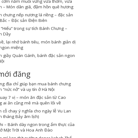
 cơm nắm muối vừng vừa thơm, vừa
n – Món dân giã, đậm hồn quê hương
 chưng nếp nương lá riềng – đặc sản
Bắc – Đặc sản Điện Biên
“Hiếu” trong sự tích Bánh Chưng –
h Dầy
về, lại nhớ bánh tiêu, món bánh giản dị
ngon miệng
h giầy Quán Gánh, bánh đặc sản ngon
ội
 mới đăng
ng địa chỉ giúp bạn mua bánh chưng
 “nức nở” và uy tín ở Hà Nội
quay 7 vị – món ăn đặc sản từ Cao
 ai ăn cũng mê mà quên lối về
cỗ chay ý nghĩa cho ngày lễ Vu Lan
 tháng Bảy âm lịch)
hi – Bánh dày ngon trong ẩm thực của
ở Mặt Trời và Hoa Anh Đào
h mì kẹp thịt nướng doner kebab Thổ