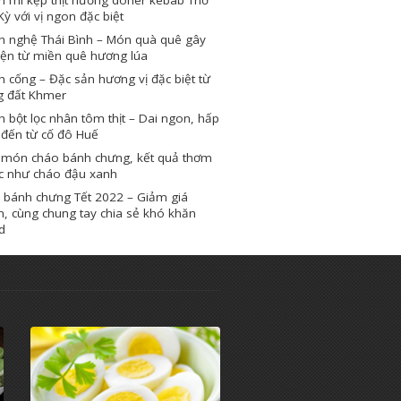
Kỳ với vị ngon đặc biệt
h nghệ Thái Bình – Món quà quê gây
iện từ miền quê hương lúa
 cống – Đặc sản hương vị đặc biệt từ
g đất Khmer
 bột lọc nhân tôm thịt – Dai ngon, hấp
 đến từ cố đô Huế
 món cháo bánh chưng, kết quả thơm
c như cháo đậu xanh
 bánh chưng Tết 2022 – Giảm giá
, cùng chung tay chia sẻ khó khăn
d