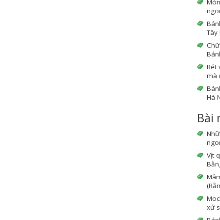
Món
ngo
Bánh
Tây 
Chữ 
Bán
Rét 
mà 
Bán
Hà N
Bài
Nhữ
ngon
Vịt 
Bằng
Mâm 
(Rằm
Moc
xứ s
Bán