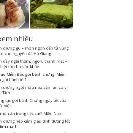
 xem nhiều
h chưng gù – món ngon đến từ vùng
 có cao nguyên đá Hà Giang
h dầy ngải thơm, ngon, thanh mát –
biệt tốt cho sức khỏe
sao Miền Bắc gói bánh chưng, Miền
gói bánh tét?
h chưng ngọt màu nâu sậm ăn có vị
t đậm
g tục gói bánh Chưng ngày tết của
i Việt
món ăn trong tiệc cưới Miền Nam
h chưng nếp cẩm giàu dinh dưỡng tốt
 tim mạch