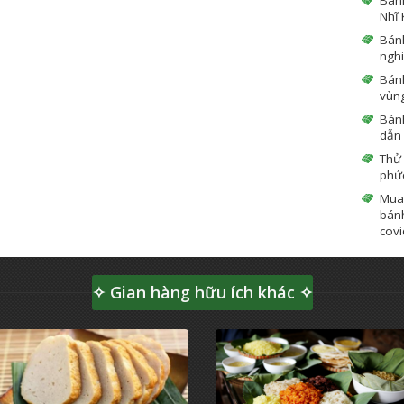
Nhĩ 
Bán
ngh
Bánh
vùn
Bánh
dẫn
Thử
phứ
Mua
bánh
covi
✧ Gian hàng hữu ích khác ✧