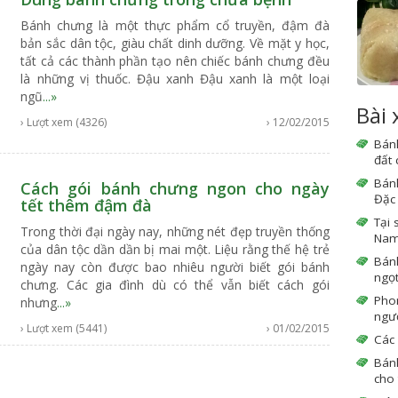
Bánh chưng là một thực phẩm cổ truyền, đậm đà
bản sắc dân tộc, giàu chất dinh dưỡng. Về mặt y học,
tất cả các thành phần tạo nên chiếc bánh chưng đều
là những vị thuốc. Đậu xanh Đậu xanh là một loại
ngũ
...»
Bài
› Lượt xem (4326)
› 12/02/2015
Bán
đất
Bán
Cách gói bánh chưng ngon cho ngày
Đặc 
tết thêm đậm đà
Tại 
Trong thời đại ngày nay, những nét đẹp truyền thống
Nam 
của dân tộc dần dần bị mai một. Liệu rằng thế hệ trẻ
Bán
ngày nay còn được bao nhiêu người biết gói bánh
ngọ
chưng. Các gia đình dù có thể vẫn biết cách gói
Phon
nhưng
...»
ngườ
› Lượt xem (5441)
› 01/02/2015
Các 
Bán
cho