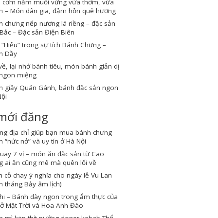
 cơm nắm muối vừng vừa thơm, vừa
n – Món dân giã, đậm hồn quê hương
 chưng nếp nương lá riềng – đặc sản
Bắc – Đặc sản Điện Biên
“Hiếu” trong sự tích Bánh Chưng –
h Dầy
về, lại nhớ bánh tiêu, món bánh giản dị
ngon miệng
h giầy Quán Gánh, bánh đặc sản ngon
ội
 mới đăng
ng địa chỉ giúp bạn mua bánh chưng
 “nức nở” và uy tín ở Hà Nội
quay 7 vị – món ăn đặc sản từ Cao
 ai ăn cũng mê mà quên lối về
cỗ chay ý nghĩa cho ngày lễ Vu Lan
 tháng Bảy âm lịch)
hi – Bánh dày ngon trong ẩm thực của
ở Mặt Trời và Hoa Anh Đào
h mì kẹp thịt nướng doner kebab Thổ