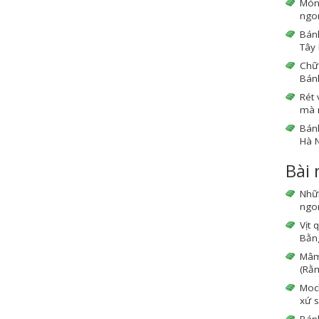
Món
ngo
Bánh
Tây 
Chữ 
Bán
Rét 
mà 
Bán
Hà N
Bài
Nhữ
ngon
Vịt 
Bằng
Mâm 
(Rằm
Moc
xứ s
Bán