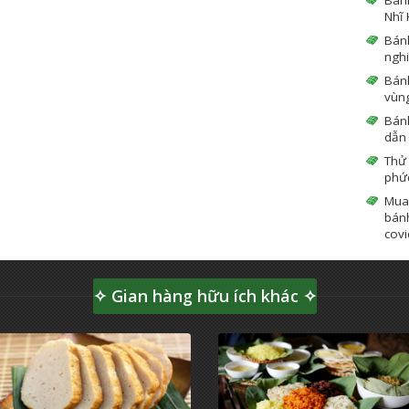
Nhĩ 
Bán
ngh
Bánh
vùn
Bánh
dẫn
Thử
phứ
Mua
bánh
covi
✧ Gian hàng hữu ích khác ✧