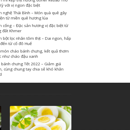
Kỳ với vị ngon đặc biệt
h nghệ Thái Bình – Món quà quê gây
iện từ miền quê hương lúa
 cống – Đặc sản hương vị đặc biệt từ
g đất Khmer
 bột lọc nhân tôm thịt – Dai ngon, hấp
 đến từ cố đô Huế
 món cháo bánh chưng, kết quả thơm
c như cháo đậu xanh
 bánh chưng Tết 2022 – Giảm giá
, cùng chung tay chia sẻ khó khăn
d