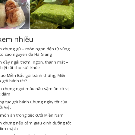
 xem nhiều
h chưng gù – món ngon đến từ vùng
 có cao nguyên đá Hà Giang
h dầy ngải thơm, ngon, thanh mát –
biệt tốt cho sức khỏe
sao Miền Bắc gói bánh chưng, Miền
gói bánh tét?
h chưng ngọt màu nâu sậm ăn có vị
t đậm
g tục gói bánh Chưng ngày tết của
i Việt
món ăn trong tiệc cưới Miền Nam
h chưng nếp cẩm giàu dinh dưỡng tốt
 tim mạch