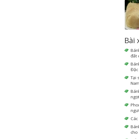
Bài
Bán
đất
Bán
Đặc 
Tại 
Nam 
Bán
ngọ
Phon
ngườ
Các 
Bán
cho