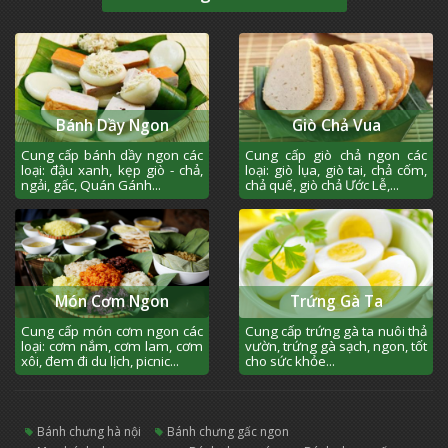
Bánh Dầy Ngon
Giò Chả Vua
Cung cấp bánh dầy ngon các
Cung cấp giò chả ngon các
loại: đậu xanh, kẹp giò - chả,
loại: giò lụa, giò tai, chả cốm,
ngải, gấc, Quán Gánh...
chả quế, giò chả Ước Lễ,...
Món Cơm Ngon
Trứng Gà Ta
Cung cấp món cơm ngon các
Cung cấp trứng gà ta nuôi thả
loại: cơm nắm, cơm lam, cơm
vườn, trứng gà sạch, ngon, tốt
xôi, đem đi du lịch, picnic...
cho sức khỏe...
bánh chưng hà nội
bánh chưng gấc ngon