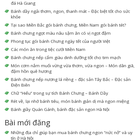
đá Hà Giang
Bánh dầy ngải thơm, ngon, thanh mát – Đặc biệt tốt cho sức
khỏe
Tại sao Miền Bắc gói bánh chưng, Miền Nam gói bánh tét?
Bánh chưng ngọt màu nâu sậm ăn có vị ngọt đậm
Phong tục gói bánh Chưng ngày tết của người Việt
Các món ăn trong tiệc cưới Miền Nam
Bánh chưng nếp cẩm giàu dinh dưỡng tốt cho tim mạch
Món cơm nắm muối vừng vừa thơm, vừa ngon – Món dân giã,
đậm hồn quê hương
Bánh chưng nếp nương lá riềng – đặc sản Tây Bắc – Đặc sản
Điện Biên
Chữ “Hiếu” trong sự tích Bánh Chưng – Bánh Dầy
Rét về, lại nhớ bánh tiêu, món bánh giản dị mà ngon miệng
Bánh giầy Quán Gánh, bánh đặc sản ngon Hà Nội
Bài mới đăng
Những địa chỉ giúp bạn mua bánh chưng ngon “nức nở” và uy
tín ở Hà Nội