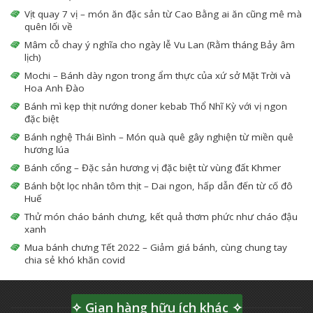
Vịt quay 7 vị – món ăn đặc sản từ Cao Bằng ai ăn cũng mê mà
quên lối về
Mâm cỗ chay ý nghĩa cho ngày lễ Vu Lan (Rằm tháng Bảy âm
lịch)
Mochi – Bánh dày ngon trong ẩm thực của xứ sở Mặt Trời và
Hoa Anh Đào
Bánh mì kẹp thịt nướng doner kebab Thổ Nhĩ Kỳ với vị ngon
đặc biệt
Bánh nghệ Thái Bình – Món quà quê gây nghiện từ miền quê
hương lúa
Bánh cống – Đặc sản hương vị đặc biệt từ vùng đất Khmer
Bánh bột lọc nhân tôm thịt – Dai ngon, hấp dẫn đến từ cố đô
Huế
Thử món cháo bánh chưng, kết quả thơm phức như cháo đậu
xanh
Mua bánh chưng Tết 2022 – Giảm giá bánh, cùng chung tay
chia sẻ khó khăn covid
✧ Gian hàng hữu ích khác ✧