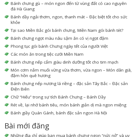
Bánh chưng gù – món ngon đến từ vùng đất có cao nguyên
đá Hà Giang
Bánh dầy ngải thơm, ngon, thanh mát – Đặc biệt tốt cho sức
khỏe
Tại sao Miền Bắc gói bánh chưng, Miền Nam gói bánh tét?
Bánh chưng ngọt màu nâu sậm ăn có vị ngọt đậm
Phong tục gói bánh Chưng ngày tết của người Việt
Các món ăn trong tiệc cưới Miền Nam
Bánh chưng nếp cẩm giàu dinh dưỡng tốt cho tim mạch
Món cơm nắm muối vừng vừa thơm, vừa ngon – Món dân giã,
đậm hồn quê hương
Bánh chưng nếp nương lá riềng – đặc sản Tây Bắc – Đặc sản
Điện Biên
Chữ “Hiếu” trong sự tích Bánh Chưng – Bánh Dầy
Rét về, lại nhớ bánh tiêu, món bánh giản dị mà ngon miệng
Bánh giầy Quán Gánh, bánh đặc sản ngon Hà Nội
Bài mới đăng
Những địa chỉ giúp bạn mua bánh chưng ngon “nức nở” và uy