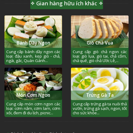
✧ Gian hàng hữu ích khác ✧
Bánh Dầy Ngon
Giò Chả Vua
Cung cấp bánh dầy ngon các
Cung cấp giò chả ngon các
loại: đậu xanh, kẹp giò - chả,
loại: giò lụa, giò tai, chả cốm,
ngải, gấc, Quán Gánh...
chả quế, giò chả Ước Lễ,...
Món Cơm Ngon
Trứng Gà Ta
Cung cấp món cơm ngon các
Cung cấp trứng gà ta nuôi thả
loại: cơm nắm, cơm lam, cơm
vườn, trứng gà sạch, ngon, tốt
xôi, đem đi du lịch, picnic...
cho sức khỏe...