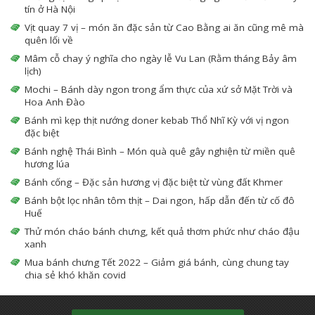
tín ở Hà Nội
Vịt quay 7 vị – món ăn đặc sản từ Cao Bằng ai ăn cũng mê mà
quên lối về
Mâm cỗ chay ý nghĩa cho ngày lễ Vu Lan (Rằm tháng Bảy âm
lịch)
Mochi – Bánh dày ngon trong ẩm thực của xứ sở Mặt Trời và
Hoa Anh Đào
Bánh mì kẹp thịt nướng doner kebab Thổ Nhĩ Kỳ với vị ngon
đặc biệt
Bánh nghệ Thái Bình – Món quà quê gây nghiện từ miền quê
hương lúa
Bánh cống – Đặc sản hương vị đặc biệt từ vùng đất Khmer
Bánh bột lọc nhân tôm thịt – Dai ngon, hấp dẫn đến từ cố đô
Huế
Thử món cháo bánh chưng, kết quả thơm phức như cháo đậu
xanh
Mua bánh chưng Tết 2022 – Giảm giá bánh, cùng chung tay
chia sẻ khó khăn covid