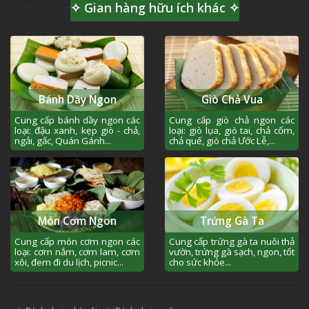
✧ Gian hàng hữu ích khác ✧
Bánh Dầy Ngon
Giò Chả Vua
Cung cấp bánh dầy ngon các
Cung cấp giò chả ngon các
loại: đậu xanh, kẹp giò - chả,
loại: giò lụa, giò tai, chả cốm,
ngải, gấc, Quán Gánh...
chả quế, giò chả Ước Lễ,...
Món Cơm Ngon
Trứng Gà Ta
Cung cấp món cơm ngon các
Cung cấp trứng gà ta nuôi thả
loại: cơm nắm, cơm lam, cơm
vườn, trứng gà sạch, ngon, tốt
xôi, đem đi du lịch, picnic...
cho sức khỏe...