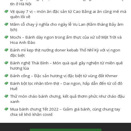
tín ở Hà Nội
Vịt quay 7 vị – món ăn đặc sản từ Cao Bằng ai ăn cũng mê mà
quên lối về
Mâm cỗ chay ý nghĩa cho ngày lễ Vu Lan (Rằm tháng Bảy âm
lịch)
Mochi – Bánh dày ngon trong ẩm thực của xứ sở Mặt Trời và
Hoa Anh Đào
Bánh mì kẹp thịt nướng doner kebab Thổ Nhĩ Kỳ với vị ngon
đặc biệt
Bánh nghệ Thái Bình – Món quà quê gây nghiện từ miền quê
hương lúa
Bánh cống – Đặc sản hương vị đặc biệt từ vùng đất Khmer
Bánh bột lọc nhân tôm thịt – Dai ngon, hấp dẫn đến từ cố đô
Huế
Thử món cháo bánh chưng, kết quả thơm phức như cháo đậu
xanh
Mua bánh chưng Tết 2022 – Giảm giá bánh, cùng chung tay
chia sẻ khó khăn covid