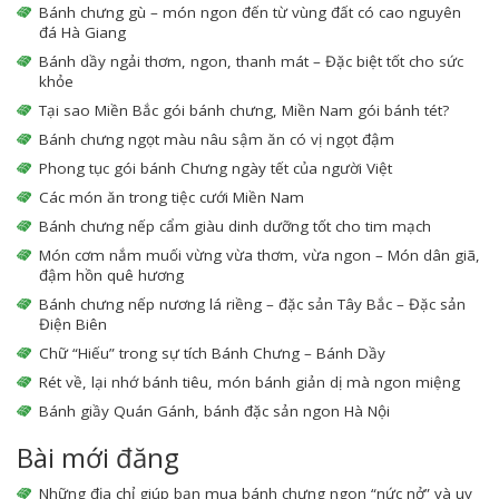
Bánh chưng gù – món ngon đến từ vùng đất có cao nguyên
đá Hà Giang
Bánh dầy ngải thơm, ngon, thanh mát – Đặc biệt tốt cho sức
khỏe
Tại sao Miền Bắc gói bánh chưng, Miền Nam gói bánh tét?
Bánh chưng ngọt màu nâu sậm ăn có vị ngọt đậm
Phong tục gói bánh Chưng ngày tết của người Việt
Các món ăn trong tiệc cưới Miền Nam
Bánh chưng nếp cẩm giàu dinh dưỡng tốt cho tim mạch
Món cơm nắm muối vừng vừa thơm, vừa ngon – Món dân giã,
đậm hồn quê hương
Bánh chưng nếp nương lá riềng – đặc sản Tây Bắc – Đặc sản
Điện Biên
Chữ “Hiếu” trong sự tích Bánh Chưng – Bánh Dầy
Rét về, lại nhớ bánh tiêu, món bánh giản dị mà ngon miệng
Bánh giầy Quán Gánh, bánh đặc sản ngon Hà Nội
Bài mới đăng
Những địa chỉ giúp bạn mua bánh chưng ngon “nức nở” và uy