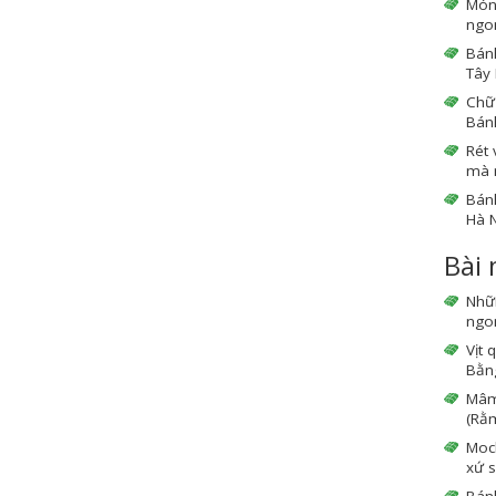
Món
ngo
Bánh
Tây 
Chữ 
Bán
Rét 
mà 
Bán
Hà N
Bài
Nhữ
ngon
Vịt 
Bằng
Mâm 
(Rằm
Moc
xứ s
Bán