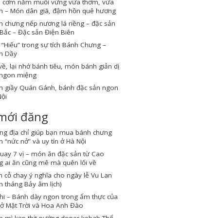
 cơm nắm muối vừng vừa thơm, vừa
n – Món dân giã, đậm hồn quê hương
 chưng nếp nương lá riềng – đặc sản
Bắc – Đặc sản Điện Biên
“Hiếu” trong sự tích Bánh Chưng –
h Dầy
về, lại nhớ bánh tiêu, món bánh giản dị
ngon miệng
h giầy Quán Gánh, bánh đặc sản ngon
ội
 mới đăng
ng địa chỉ giúp bạn mua bánh chưng
 “nức nở” và uy tín ở Hà Nội
quay 7 vị – món ăn đặc sản từ Cao
 ai ăn cũng mê mà quên lối về
cỗ chay ý nghĩa cho ngày lễ Vu Lan
 tháng Bảy âm lịch)
hi – Bánh dày ngon trong ẩm thực của
ở Mặt Trời và Hoa Anh Đào
h mì kẹp thịt nướng doner kebab Thổ