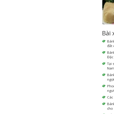
Bài
Bán
đất
Bán
Đặc 
Tại 
Nam 
Bán
ngọ
Phon
ngườ
Các 
Bán
cho