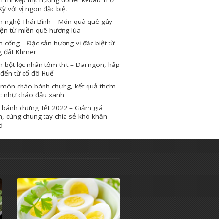
Kỳ với vị ngon đặc biệt
h nghệ Thái Bình – Món quà quê gây
iện từ miền quê hương lúa
 cống – Đặc sản hương vị đặc biệt từ
g đất Khmer
 bột lọc nhân tôm thịt – Dai ngon, hấp
 đến từ cố đô Huế
 món cháo bánh chưng, kết quả thơm
c như cháo đậu xanh
 bánh chưng Tết 2022 – Giảm giá
, cùng chung tay chia sẻ khó khăn
d