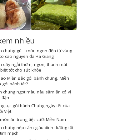
 xem nhiều
h chưng gù – món ngon đến từ vùng
 có cao nguyên đá Hà Giang
h dầy ngải thơm, ngon, thanh mát –
biệt tốt cho sức khỏe
sao Miền Bắc gói bánh chưng, Miền
gói bánh tét?
h chưng ngọt màu nâu sậm ăn có vị
t đậm
g tục gói bánh Chưng ngày tết của
i Việt
món ăn trong tiệc cưới Miền Nam
h chưng nếp cẩm giàu dinh dưỡng tốt
 tim mạch