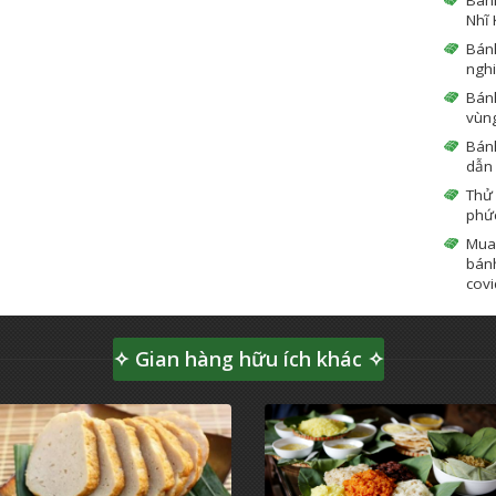
Nhĩ 
Bán
ngh
Bánh
vùn
Bánh
dẫn
Thử
phứ
Mua
bánh
covi
✧ Gian hàng hữu ích khác ✧