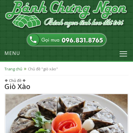
MENU
Trang chủ
Chủ đề "giò xào"
❖ Chủ đề ❖
Giò Xào