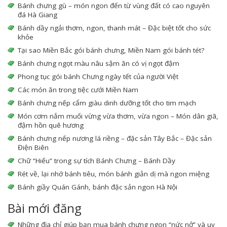
Bánh chưng gù – món ngon đến từ vùng đất có cao nguyên
đá Hà Giang
Bánh dầy ngải thơm, ngon, thanh mát – Đặc biệt tốt cho sức
khỏe
Tại sao Miền Bắc gói bánh chưng, Miền Nam gói bánh tét?
Bánh chưng ngọt màu nâu sậm ăn có vị ngọt đậm
Phong tục gói bánh Chưng ngày tết của người Việt
Các món ăn trong tiệc cưới Miền Nam
Bánh chưng nếp cẩm giàu dinh dưỡng tốt cho tim mạch
Món cơm nắm muối vừng vừa thơm, vừa ngon – Món dân giã,
đậm hồn quê hương
Bánh chưng nếp nương lá riềng – đặc sản Tây Bắc – Đặc sản
Điện Biên
Chữ “Hiếu” trong sự tích Bánh Chưng – Bánh Dầy
Rét về, lại nhớ bánh tiêu, món bánh giản dị mà ngon miệng
Bánh giầy Quán Gánh, bánh đặc sản ngon Hà Nội
Bài mới đăng
Những địa chỉ giúp bạn mua bánh chưng ngon “nức nở” và uy