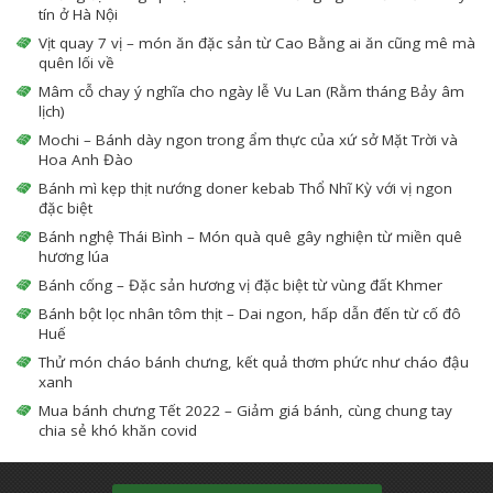
tín ở Hà Nội
Vịt quay 7 vị – món ăn đặc sản từ Cao Bằng ai ăn cũng mê mà
quên lối về
Mâm cỗ chay ý nghĩa cho ngày lễ Vu Lan (Rằm tháng Bảy âm
lịch)
Mochi – Bánh dày ngon trong ẩm thực của xứ sở Mặt Trời và
Hoa Anh Đào
Bánh mì kẹp thịt nướng doner kebab Thổ Nhĩ Kỳ với vị ngon
đặc biệt
Bánh nghệ Thái Bình – Món quà quê gây nghiện từ miền quê
hương lúa
Bánh cống – Đặc sản hương vị đặc biệt từ vùng đất Khmer
Bánh bột lọc nhân tôm thịt – Dai ngon, hấp dẫn đến từ cố đô
Huế
Thử món cháo bánh chưng, kết quả thơm phức như cháo đậu
xanh
Mua bánh chưng Tết 2022 – Giảm giá bánh, cùng chung tay
chia sẻ khó khăn covid