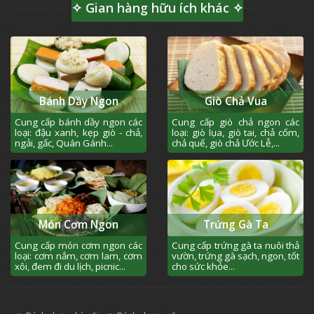
✧ Gian hàng hữu ích khác ✧
Bánh Dầy Ngon
Giò Chả Vua
Cung cấp bánh dầy ngon các
Cung cấp giò chả ngon các
loại: đậu xanh, kẹp giò - chả,
loại: giò lụa, giò tai, chả cốm,
ngải, gấc, Quán Gánh...
chả quế, giò chả Ước Lễ,...
Món Cơm Ngon
Trứng Gà Ta
Cung cấp món cơm ngon các
Cung cấp trứng gà ta nuôi thả
loại: cơm nắm, cơm lam, cơm
vườn, trứng gà sạch, ngon, tốt
xôi, đem đi du lịch, picnic...
cho sức khỏe...