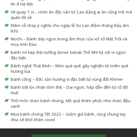
tín ở Hà Nội
Vịt quay 7 vị – món ăn đặc sản từ Cao Bằng ai ăn cũng mê mà
quên lối về
Mâm cỗ chay ý nghĩa cho ngày lễ Vu Lan (Rằm tháng Bảy âm
lịch)
Mochi – Bánh dày ngon trong ẩm thực của xứ sở Mặt Trời và
Hoa Anh Đào
Bánh mì kẹp thịt nướng doner kebab Thổ Nhĩ Kỳ với vị ngon
đặc biệt
Bánh nghệ Thái Bình – Món quà quê gây nghiện từ miền quê
hương lúa
Bánh cống – Đặc sản hương vị đặc biệt từ vùng đất Khmer
Bánh bột lọc nhân tôm thịt – Dai ngon, hấp dẫn đến từ cố đô
Huế
Thử món cháo bánh chưng, kết quả thơm phức như cháo đậu
xanh
Mua bánh chưng Tết 2022 – Giảm giá bánh, cùng chung tay
chia sẻ khó khăn covid