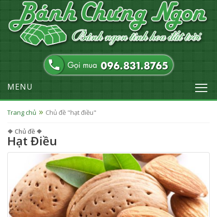
MENU
Trang chủ
Chủ đề "hạt điều"
❖ Chủ đề ❖
Hạt Điều