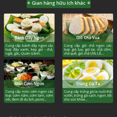
✧ Gian hàng hữu ích khác ✧
Bánh Dầy Ngon
Giò Chả Vua
Cung cấp bánh dầy ngon các
Cung cấp giò chả ngon các
loại: đậu xanh, kẹp giò - chả,
loại: giò lụa, giò tai, chả cốm,
ngải, gấc, Quán Gánh...
chả quế, giò chả Ước Lễ,...
Món Cơm Ngon
Trứng Gà Ta
Cung cấp món cơm ngon các
Cung cấp trứng gà ta nuôi thả
loại: cơm nắm, cơm lam, cơm
vườn, trứng gà sạch, ngon, tốt
xôi, đem đi du lịch, picnic...
cho sức khỏe...