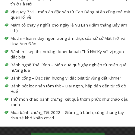
tín ở Hà Nội
Vịt quay 7 vị – món ăn đặc sản từ Cao Bằng ai ăn cũng mê mà
quên lối về
Mâm cỗ chay ý nghĩa cho ngày lễ Vu Lan (Rằm tháng Bảy âm
lịch)
Mochi – Bánh dày ngon trong ẩm thực của xứ sở Mặt Trời và
Hoa Anh Đào
Bánh mì kẹp thịt nướng doner kebab Thổ Nhĩ Kỳ với vị ngon
đặc biệt
Bánh nghệ Thái Bình – Món quà quê gây nghiện từ miền quê
hương lúa
Bánh cống – Đặc sản hương vị đặc biệt từ vùng đất Khmer
Bánh bột lọc nhân tôm thịt – Dai ngon, hấp dẫn đến từ cố đô
Huế
Thử món cháo bánh chưng, kết quả thơm phức như cháo đậu
xanh
Mua bánh chưng Tết 2022 – Giảm giá bánh, cùng chung tay
chia sẻ khó khăn covid