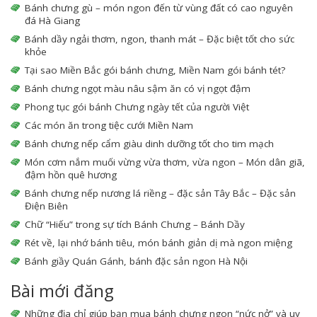
Bánh chưng gù – món ngon đến từ vùng đất có cao nguyên
đá Hà Giang
Bánh dầy ngải thơm, ngon, thanh mát – Đặc biệt tốt cho sức
khỏe
Tại sao Miền Bắc gói bánh chưng, Miền Nam gói bánh tét?
Bánh chưng ngọt màu nâu sậm ăn có vị ngọt đậm
Phong tục gói bánh Chưng ngày tết của người Việt
Các món ăn trong tiệc cưới Miền Nam
Bánh chưng nếp cẩm giàu dinh dưỡng tốt cho tim mạch
Món cơm nắm muối vừng vừa thơm, vừa ngon – Món dân giã,
đậm hồn quê hương
Bánh chưng nếp nương lá riềng – đặc sản Tây Bắc – Đặc sản
Điện Biên
Chữ “Hiếu” trong sự tích Bánh Chưng – Bánh Dầy
Rét về, lại nhớ bánh tiêu, món bánh giản dị mà ngon miệng
Bánh giầy Quán Gánh, bánh đặc sản ngon Hà Nội
Bài mới đăng
Những địa chỉ giúp bạn mua bánh chưng ngon “nức nở” và uy