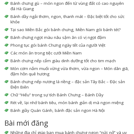
Bánh chưng gù – món ngon đến từ vùng đất có cao nguyên
đá Hà Giang
Bánh dầy ngải thơm, ngon, thanh mát – Đặc biệt tốt cho sức
khỏe
Tại sao Miền Bắc gói bánh chưng, Miền Nam gói bánh tét?
Bánh chưng ngọt màu nâu sậm ăn có vị ngọt đậm
Phong tục gói bánh Chưng ngày tết của người Việt
Các món ăn trong tiệc cưới Miền Nam
Bánh chưng nếp cẩm giàu dinh dưỡng tốt cho tim mạch
Món cơm nắm muối vừng vừa thơm, vừa ngon – Món dân giã,
đậm hồn quê hương
Bánh chưng nếp nương lá riềng – đặc sản Tây Bắc – Đặc sản
Điện Biên
Chữ “Hiếu” trong sự tích Bánh Chưng – Bánh Dầy
Rét về, lại nhớ bánh tiêu, món bánh giản dị mà ngon miệng
Bánh giầy Quán Gánh, bánh đặc sản ngon Hà Nội
Bài mới đăng
Những địa chỉ giúp bạn mua bánh chưng ngon “nức nở” và uy