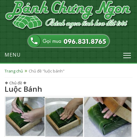
MENU
Trang chủ
Chủ đề "luộc bánh"
❖ Chủ đề ❖
Luộc Bánh