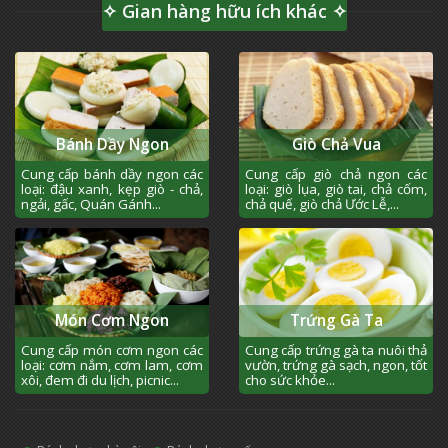
✧ Gian hàng hữu ích khác ✧
Bánh Dầy Ngon
Giò Chả Vua
Cung cấp bánh dầy ngon các
Cung cấp giò chả ngon các
loại: đậu xanh, kẹp giò - chả,
loại: giò lụa, giò tai, chả cốm,
ngải, gấc, Quán Gánh...
chả quế, giò chả Ước Lễ,...
Món Cơm Ngon
Trứng Gà Ta
Cung cấp món cơm ngon các
Cung cấp trứng gà ta nuôi thả
loại: cơm nắm, cơm lam, cơm
vườn, trứng gà sạch, ngon, tốt
xôi, đem đi du lịch, picnic...
cho sức khỏe...