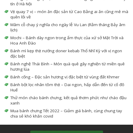
tín ở Hà Nội
Vịt quay 7 vị – món ăn đặc sản từ Cao Bằng ai ăn cũng mê mà
quên lối về
Mâm cỗ chay ý nghĩa cho ngày lễ Vu Lan (Rằm tháng Bảy âm
lịch)
Mochi – Bánh dày ngon trong ẩm thực của xứ sở Mặt Trời và
Hoa Anh Đào
Bánh mì kẹp thịt nướng doner kebab Thổ Nhĩ Kỳ với vị ngon
đặc biệt
Bánh nghệ Thái Bình – Món quà quê gây nghiện từ miền quê
hương lúa
Bánh cống – Đặc sản hương vị đặc biệt từ vùng đất Khmer
Bánh bột lọc nhân tôm thịt – Dai ngon, hấp dẫn đến từ cố đô
Huế
Thử món cháo bánh chưng, kết quả thơm phức như cháo đậu
xanh
Mua bánh chưng Tết 2022 – Giảm giá bánh, cùng chung tay
chia sẻ khó khăn covid