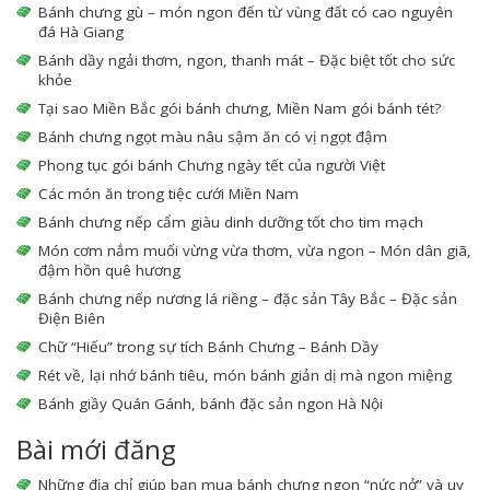
Bánh chưng gù – món ngon đến từ vùng đất có cao nguyên
đá Hà Giang
Bánh dầy ngải thơm, ngon, thanh mát – Đặc biệt tốt cho sức
khỏe
Tại sao Miền Bắc gói bánh chưng, Miền Nam gói bánh tét?
Bánh chưng ngọt màu nâu sậm ăn có vị ngọt đậm
Phong tục gói bánh Chưng ngày tết của người Việt
Các món ăn trong tiệc cưới Miền Nam
Bánh chưng nếp cẩm giàu dinh dưỡng tốt cho tim mạch
Món cơm nắm muối vừng vừa thơm, vừa ngon – Món dân giã,
đậm hồn quê hương
Bánh chưng nếp nương lá riềng – đặc sản Tây Bắc – Đặc sản
Điện Biên
Chữ “Hiếu” trong sự tích Bánh Chưng – Bánh Dầy
Rét về, lại nhớ bánh tiêu, món bánh giản dị mà ngon miệng
Bánh giầy Quán Gánh, bánh đặc sản ngon Hà Nội
Bài mới đăng
Những địa chỉ giúp bạn mua bánh chưng ngon “nức nở” và uy