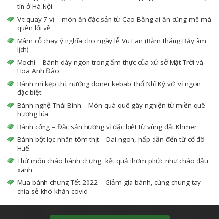
tín ở Hà Nội
Vịt quay 7 vị – món ăn đặc sản từ Cao Bằng ai ăn cũng mê mà
quên lối về
Mâm cỗ chay ý nghĩa cho ngày lễ Vu Lan (Rằm tháng Bảy âm
lịch)
Mochi – Bánh dày ngon trong ẩm thực của xứ sở Mặt Trời và
Hoa Anh Đào
Bánh mì kẹp thịt nướng doner kebab Thổ Nhĩ Kỳ với vị ngon
đặc biệt
Bánh nghệ Thái Bình – Món quà quê gây nghiện từ miền quê
hương lúa
Bánh cống – Đặc sản hương vị đặc biệt từ vùng đất Khmer
Bánh bột lọc nhân tôm thịt – Dai ngon, hấp dẫn đến từ cố đô
Huế
Thử món cháo bánh chưng, kết quả thơm phức như cháo đậu
xanh
Mua bánh chưng Tết 2022 – Giảm giá bánh, cùng chung tay
chia sẻ khó khăn covid