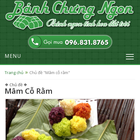
MENU
Trang chủ
Chủ đề "Mâm cỗ rằm"
❖ Chủ đề ❖
Mâm Cỗ Rằm