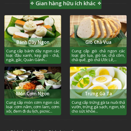
✧ Gian hàng hữu ích khác ✧
Bánh Dầy Ngon
Giò Chả Vua
Cung cấp bánh dầy ngon các
Cung cấp giò chả ngon các
loại: đậu xanh, kẹp giò - chả,
loại: giò lụa, giò tai, chả cốm,
ngải, gấc, Quán Gánh...
chả quế, giò chả Ước Lễ,...
Món Cơm Ngon
Trứng Gà Ta
Cung cấp món cơm ngon các
Cung cấp trứng gà ta nuôi thả
loại: cơm nắm, cơm lam, cơm
vườn, trứng gà sạch, ngon, tốt
xôi, đem đi du lịch, picnic...
cho sức khỏe...