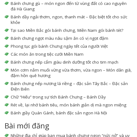
Bánh chưng gù – món ngon đến từ vùng đất có cao nguyên
đá Hà Giang
Bánh dầy ngải thơm, ngon, thanh mát – Đặc biệt tốt cho sức
khỏe
Tại sao Miền Bắc gói bánh chưng, Miền Nam gói bánh tét?
Bánh chưng ngọt màu nâu sậm ăn có vị ngọt đậm
Phong tục gói bánh Chưng ngày tết của người Việt
Các món ăn trong tiệc cưới Miền Nam
Bánh chưng nếp cẩm giàu dinh dưỡng tốt cho tim mạch
Món cơm nắm muối vừng vừa thơm, vừa ngon – Món dân giã,
đậm hồn quê hương
Bánh chưng nếp nương lá riềng – đặc sản Tây Bắc – Đặc sản
Điện Biên
Chữ “Hiếu” trong sự tích Bánh Chưng – Bánh Dầy
Rét về, lại nhớ bánh tiêu, món bánh giản dị mà ngon miệng
Bánh giầy Quán Gánh, bánh đặc sản ngon Hà Nội
Bài mới đăng
Những địa chỉ giúp bạn mua bánh chưng ngon “nức nở” và uy