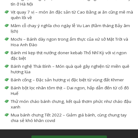
tín ở Hà Nội
Vịt quay 7 vị – món ăn đặc sản từ Cao Bằng ai ăn cũng mê mà
quên lối về
Mâm cỗ chay ý nghĩa cho ngày lễ Vu Lan (Rằm tháng Bảy âm
lịch)
Mochi – Bánh dày ngon trong ẩm thực của xứ sở Mặt Trời và
Hoa Anh Đào
Bánh mì kẹp thịt nướng doner kebab Thổ Nhĩ Kỳ với vị ngon
đặc biệt
Bánh nghệ Thái Bình – Món quà quê gây nghiện từ miền quê
hương lúa
Bánh cống – Đặc sản hương vị đặc biệt từ vùng đất Khmer
Bánh bột lọc nhân tôm thịt – Dai ngon, hấp dẫn đến từ cố đô
Huế
Thử món cháo bánh chưng, kết quả thơm phức như cháo đậu
xanh
Mua bánh chưng Tết 2022 – Giảm giá bánh, cùng chung tay
chia sẻ khó khăn covid