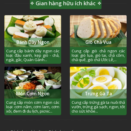
✧ Gian hàng hữu ích khác ✧
Bánh Dầy Ngon
Giò Chả Vua
Cung cấp bánh dầy ngon các
Cung cấp giò chả ngon các
loại: đậu xanh, kẹp giò - chả,
loại: giò lụa, giò tai, chả cốm,
ngải, gấc, Quán Gánh...
chả quế, giò chả Ước Lễ,...
Món Cơm Ngon
Trứng Gà Ta
Cung cấp món cơm ngon các
Cung cấp trứng gà ta nuôi thả
loại: cơm nắm, cơm lam, cơm
vườn, trứng gà sạch, ngon, tốt
xôi, đem đi du lịch, picnic...
cho sức khỏe...