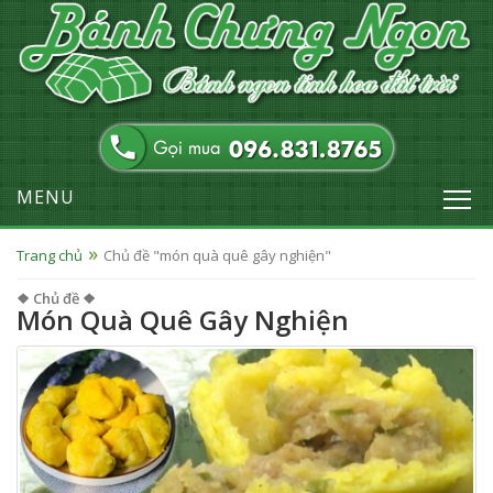
MENU
Trang chủ
Chủ đề "món quà quê gây nghiện"
❖ Chủ đề ❖
Món Quà Quê Gây Nghiện