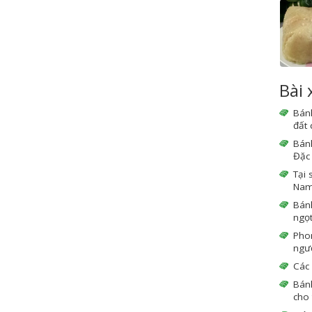
Bài
Bán
đất
Bán
Đặc 
Tại 
Nam 
Bán
ngọ
Phon
ngườ
Các 
Bán
cho