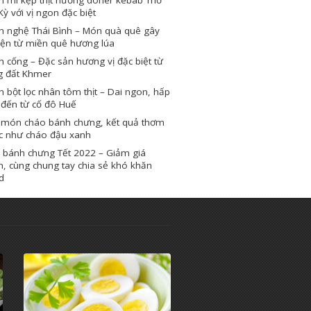
Kỳ với vị ngon đặc biệt
h nghệ Thái Bình – Món quà quê gây
iện từ miền quê hương lúa
 cống – Đặc sản hương vị đặc biệt từ
g đất Khmer
 bột lọc nhân tôm thịt – Dai ngon, hấp
 đến từ cố đô Huế
 món cháo bánh chưng, kết quả thơm
c như cháo đậu xanh
 bánh chưng Tết 2022 – Giảm giá
, cùng chung tay chia sẻ khó khăn
d