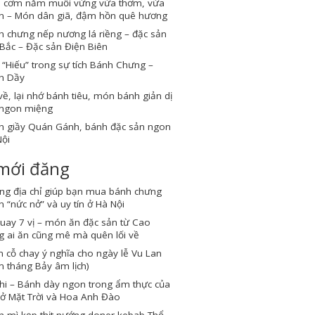
 cơm nắm muối vừng vừa thơm, vừa
n – Món dân giã, đậm hồn quê hương
 chưng nếp nương lá riềng – đặc sản
Bắc – Đặc sản Điện Biên
“Hiếu” trong sự tích Bánh Chưng –
h Dầy
về, lại nhớ bánh tiêu, món bánh giản dị
ngon miệng
h giầy Quán Gánh, bánh đặc sản ngon
ội
 mới đăng
ng địa chỉ giúp bạn mua bánh chưng
 “nức nở” và uy tín ở Hà Nội
quay 7 vị – món ăn đặc sản từ Cao
 ai ăn cũng mê mà quên lối về
cỗ chay ý nghĩa cho ngày lễ Vu Lan
 tháng Bảy âm lịch)
hi – Bánh dày ngon trong ẩm thực của
ở Mặt Trời và Hoa Anh Đào
h mì kẹp thịt nướng doner kebab Thổ