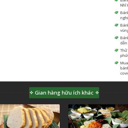
Nhĩ 
Bán
ngh
Bánh
vùn
Bánh
dẫn
Thử
phứ
Mua
bánh
covi
✧ Gian hàng hữu ích khác ✧