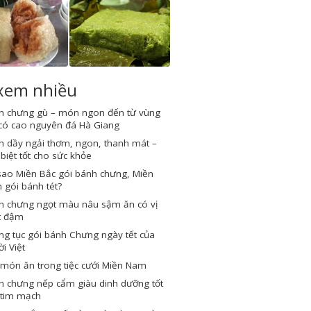
 xem nhiều
h chưng gù – món ngon đến từ vùng
 có cao nguyên đá Hà Giang
h dầy ngải thơm, ngon, thanh mát –
biệt tốt cho sức khỏe
sao Miền Bắc gói bánh chưng, Miền
gói bánh tét?
h chưng ngọt màu nâu sậm ăn có vị
t đậm
g tục gói bánh Chưng ngày tết của
i Việt
món ăn trong tiệc cưới Miền Nam
h chưng nếp cẩm giàu dinh dưỡng tốt
 tim mạch