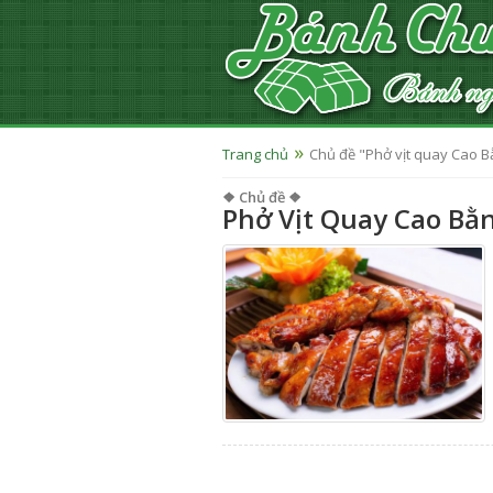
Trang chủ
Chủ đề "Phở vịt quay Cao B
❖ Chủ đề ❖
Phở Vịt Quay Cao Bằ