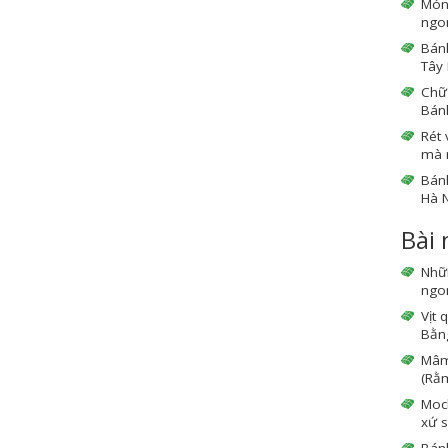
Món
ngo
Bánh
Tây 
Chữ 
Bán
Rét 
mà 
Bán
Hà N
Bài
Nhữ
ngon
Vịt 
Bằng
Mâm 
(Rằm
Moc
xứ s
Bán