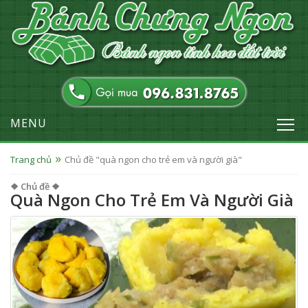
MENU
Trang chủ
Chủ đề "quà ngon cho trẻ em và người già"
❖ Chủ đề ❖
Quà Ngon Cho Trẻ Em Và Người Già