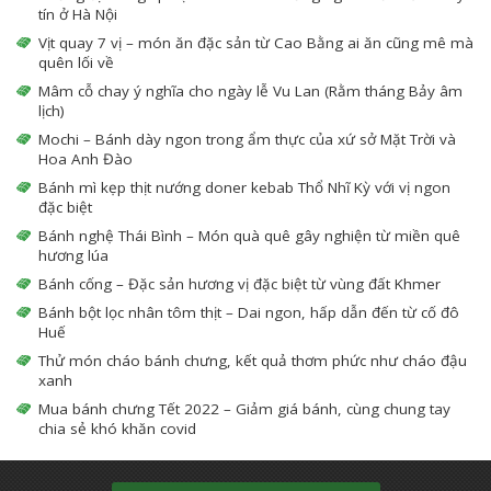
tín ở Hà Nội
Vịt quay 7 vị – món ăn đặc sản từ Cao Bằng ai ăn cũng mê mà
quên lối về
Mâm cỗ chay ý nghĩa cho ngày lễ Vu Lan (Rằm tháng Bảy âm
lịch)
Mochi – Bánh dày ngon trong ẩm thực của xứ sở Mặt Trời và
Hoa Anh Đào
Bánh mì kẹp thịt nướng doner kebab Thổ Nhĩ Kỳ với vị ngon
đặc biệt
Bánh nghệ Thái Bình – Món quà quê gây nghiện từ miền quê
hương lúa
Bánh cống – Đặc sản hương vị đặc biệt từ vùng đất Khmer
Bánh bột lọc nhân tôm thịt – Dai ngon, hấp dẫn đến từ cố đô
Huế
Thử món cháo bánh chưng, kết quả thơm phức như cháo đậu
xanh
Mua bánh chưng Tết 2022 – Giảm giá bánh, cùng chung tay
chia sẻ khó khăn covid