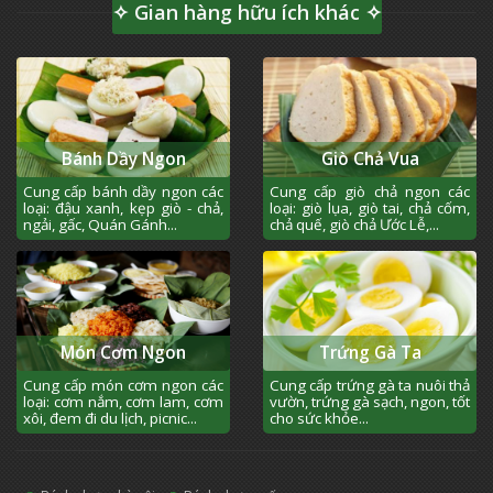
✧ Gian hàng hữu ích khác ✧
Bánh Dầy Ngon
Giò Chả Vua
Cung cấp bánh dầy ngon các
Cung cấp giò chả ngon các
loại: đậu xanh, kẹp giò - chả,
loại: giò lụa, giò tai, chả cốm,
ngải, gấc, Quán Gánh...
chả quế, giò chả Ước Lễ,...
Món Cơm Ngon
Trứng Gà Ta
Cung cấp món cơm ngon các
Cung cấp trứng gà ta nuôi thả
loại: cơm nắm, cơm lam, cơm
vườn, trứng gà sạch, ngon, tốt
xôi, đem đi du lịch, picnic...
cho sức khỏe...