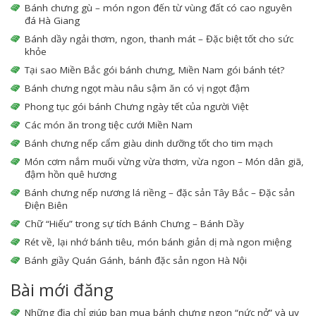
Bánh chưng gù – món ngon đến từ vùng đất có cao nguyên
đá Hà Giang
Bánh dầy ngải thơm, ngon, thanh mát – Đặc biệt tốt cho sức
khỏe
Tại sao Miền Bắc gói bánh chưng, Miền Nam gói bánh tét?
Bánh chưng ngọt màu nâu sậm ăn có vị ngọt đậm
Phong tục gói bánh Chưng ngày tết của người Việt
Các món ăn trong tiệc cưới Miền Nam
Bánh chưng nếp cẩm giàu dinh dưỡng tốt cho tim mạch
Món cơm nắm muối vừng vừa thơm, vừa ngon – Món dân giã,
đậm hồn quê hương
Bánh chưng nếp nương lá riềng – đặc sản Tây Bắc – Đặc sản
Điện Biên
Chữ “Hiếu” trong sự tích Bánh Chưng – Bánh Dầy
Rét về, lại nhớ bánh tiêu, món bánh giản dị mà ngon miệng
Bánh giầy Quán Gánh, bánh đặc sản ngon Hà Nội
Bài mới đăng
Những địa chỉ giúp bạn mua bánh chưng ngon “nức nở” và uy