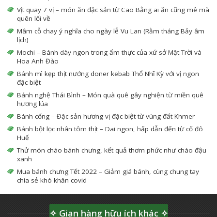
Vịt quay 7 vị – món ăn đặc sản từ Cao Bằng ai ăn cũng mê mà
quên lối về
Mâm cỗ chay ý nghĩa cho ngày lễ Vu Lan (Rằm tháng Bảy âm
lịch)
Mochi – Bánh dày ngon trong ẩm thực của xứ sở Mặt Trời và
Hoa Anh Đào
Bánh mì kẹp thịt nướng doner kebab Thổ Nhĩ Kỳ với vị ngon
đặc biệt
Bánh nghệ Thái Bình – Món quà quê gây nghiện từ miền quê
hương lúa
Bánh cống – Đặc sản hương vị đặc biệt từ vùng đất Khmer
Bánh bột lọc nhân tôm thịt – Dai ngon, hấp dẫn đến từ cố đô
Huế
Thử món cháo bánh chưng, kết quả thơm phức như cháo đậu
xanh
Mua bánh chưng Tết 2022 – Giảm giá bánh, cùng chung tay
chia sẻ khó khăn covid
✧ Gian hàng hữu ích khác ✧