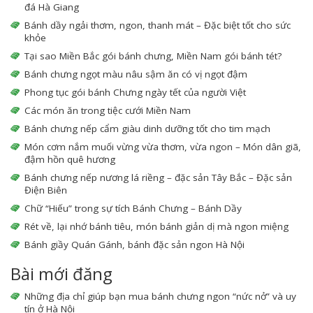
đá Hà Giang
Bánh dầy ngải thơm, ngon, thanh mát – Đặc biệt tốt cho sức
khỏe
Tại sao Miền Bắc gói bánh chưng, Miền Nam gói bánh tét?
Bánh chưng ngọt màu nâu sậm ăn có vị ngọt đậm
Phong tục gói bánh Chưng ngày tết của người Việt
Các món ăn trong tiệc cưới Miền Nam
Bánh chưng nếp cẩm giàu dinh dưỡng tốt cho tim mạch
Món cơm nắm muối vừng vừa thơm, vừa ngon – Món dân giã,
đậm hồn quê hương
Bánh chưng nếp nương lá riềng – đặc sản Tây Bắc – Đặc sản
Điện Biên
Chữ “Hiếu” trong sự tích Bánh Chưng – Bánh Dầy
Rét về, lại nhớ bánh tiêu, món bánh giản dị mà ngon miệng
Bánh giầy Quán Gánh, bánh đặc sản ngon Hà Nội
Bài mới đăng
Những địa chỉ giúp bạn mua bánh chưng ngon “nức nở” và uy
tín ở Hà Nội