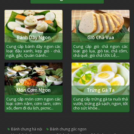
Bánh Dầy Ngon
Giò Chả Vua
Cung cấp bánh dầy ngon các
Cung cấp giò chả ngon các
loại: đậu xanh, kẹp giò - chả,
loại: giò lụa, giò tai, chả cốm,
ngải, gấc, Quán Gánh...
chả quế, giò chả Ước Lễ,...
Món Cơm Ngon
Trứng Gà Ta
Cung cấp món cơm ngon các
Cung cấp trứng gà ta nuôi thả
loại: cơm nắm, cơm lam, cơm
vườn, trứng gà sạch, ngon, tốt
xôi, đem đi du lịch, picnic...
cho sức khỏe...
bánh chưng hà nội
bánh chưng gấc ngon