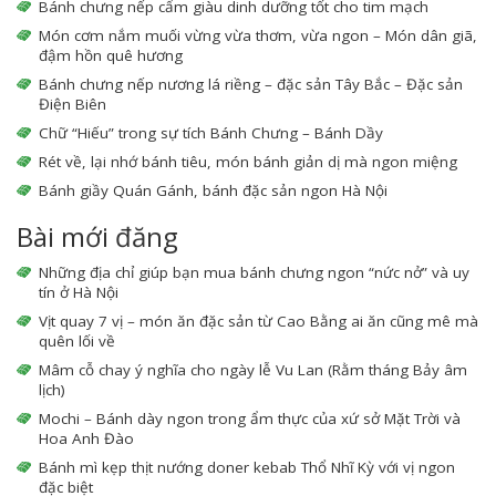
Bánh chưng nếp cẩm giàu dinh dưỡng tốt cho tim mạch
Món cơm nắm muối vừng vừa thơm, vừa ngon – Món dân giã,
đậm hồn quê hương
Bánh chưng nếp nương lá riềng – đặc sản Tây Bắc – Đặc sản
Điện Biên
Chữ “Hiếu” trong sự tích Bánh Chưng – Bánh Dầy
Rét về, lại nhớ bánh tiêu, món bánh giản dị mà ngon miệng
Bánh giầy Quán Gánh, bánh đặc sản ngon Hà Nội
Bài mới đăng
Những địa chỉ giúp bạn mua bánh chưng ngon “nức nở” và uy
tín ở Hà Nội
Vịt quay 7 vị – món ăn đặc sản từ Cao Bằng ai ăn cũng mê mà
quên lối về
Mâm cỗ chay ý nghĩa cho ngày lễ Vu Lan (Rằm tháng Bảy âm
lịch)
Mochi – Bánh dày ngon trong ẩm thực của xứ sở Mặt Trời và
Hoa Anh Đào
Bánh mì kẹp thịt nướng doner kebab Thổ Nhĩ Kỳ với vị ngon
đặc biệt