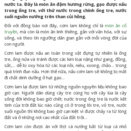
nước ta. Đây là món ăn đậm hương rừng, gạo được nấu
trong ống tre, với thứ nước trong chính ống tre, nước
suối nguồn nướng trên than củi hồng.
Đối với đồng bào nơi đây, cơm lam không chỉ là
món ăn cổ
truyền
, mà còn là món ăn linh thiêng, gắn với văn hóa, với sự
sống, và theo tín ngưỡng dân gian gắn với mỗi vòng đời của
con người.
Cơm lam được nấu an toàn trong vật đựng tự nhiên là ống
tre, ống nứa và tránh được các kim loại nặng như gang, đồng,
sắt,… dễ bị oxy hóa từ các loại nồi, niêu, xoong, chảo… trong
quá trình đun nấu. Hơn thế nữa, nấu cơm lam sẽ không bị mất
đi chất dinh dưỡng ở hạt gạo…
Cơm lam lại được làm từ những nguồn nguyên liệu không bao
giờ cạn. Người dân dùng cây tre cùng họ với cây lúa là cây
sống đời không bao giờ chết; nước trong ống tre là nước kết
tinh của trời đất lúc nào cũng có ở trong lõi tre, vỏ tre, nước
suối nguồn thì không bao giờ cạn kiệt vì được chảy ra từ lòng
đất và ở những nơi cao nhất của đất trời…
Cơm lam còn được ăn với thịt cá nướng bắt từ loại cá nhỏ