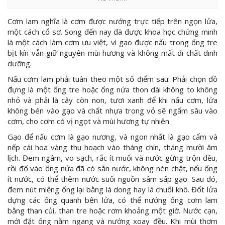
Cơm lam nghĩa là cơm được nướng trực tiếp trên ngọn lửa,
một cách cổ sơ. Song đến nay đã được khoa học chứng minh
là một cách làm cơm ưu việt, vì gạo được nấu trong ống tre
bịt kín vẫn giữ nguyên mùi hương và không mất đi chất dinh
dưỡng.
Nấu cơm lam phải tuân theo một số điểm sau: Phải chọn đồ
đựng là một ống tre hoặc ống nứa thon dài không to không
nhỏ và phải là cây còn non, tươi xanh để khi nấu cơm, lửa
không bén vào gạo và chất nhựa trong vỏ sẽ ngấm sâu vào
cơm, cho cơm có vị ngọt và mùi hương tự nhiên.
Gạo để nấu cơm là gạo nương, và ngon nhất là gạo cẩm và
nếp cái hoa vàng thu hoạch vào tháng chín, tháng mười âm
lịch. Đem ngâm, vo sạch, rắc ít muối và nước gừng trộn đều,
rồi đổ vào ống nứa đã có sẵn nước, không nén chặt, nếu ống
ít nước, có thể thêm nước suối nguồn sâm sấp gạo. Sau đó,
đem nút miệng ống lại bằng lá dong hay lá chuối khô. Đốt lửa
dựng các ống quanh bên lửa, có thể nướng ống cơm lam
bằng than củi, than tre hoặc rơm khoảng một giờ. Nước cạn,
mới đặt ống nằm ngang và nướng xoay đều. Khi mùi thơm