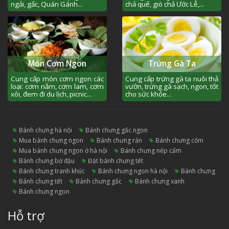
ngải, gấc, Quán Gánh...
chả quế, giò chả Ước Lễ,...
Món Cơm Ngon
Trứng Gà Ta
Cung cấp món cơm ngon các
Cung cấp trứng gà ta nuôi thả
loại: cơm nắm, cơm lam, cơm
vườn, trứng gà sạch, ngon, tốt
xôi, đem đi du lịch, picnic...
cho sức khỏe...
bánh chưng hà nội
bánh chưng gấc ngon
mua bánh chưng ngon
bánh chưng rán
bánh chưng cốm
mua bánh chưng ngon ở hà nội
bánh chưng nếp cẩm
bánh chưng bờ đậu
đặt bánh chưng tết
bánh chưng tranh khúc
bánh chưng ngon hà nội
bánh chưng
bánh chưng tết
bánh chưng gấc
bánh chưng xanh
bánh chưng ngon
Hỗ trợ