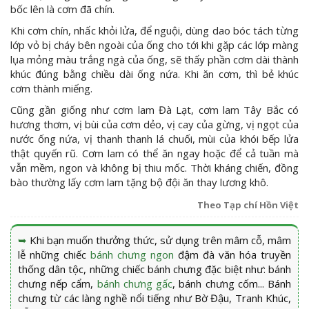
bốc lên là cơm đã chín.
Khi cơm chín, nhấc khỏi lửa, để nguội, dùng dao bóc tách từng
lớp vỏ bị cháy bên ngoài của ống cho tới khi gặp các lớp màng
lụa mỏng màu trắng ngà của ống, sẽ thấy phần cơm dài thành
khúc đúng bằng chiều dài ống nứa. Khi ăn cơm, thì bẻ khúc
cơm thành miếng.
Cũng gần giống như cơm lam Đà Lạt, cơm lam Tây Bắc có
hương thơm, vị bùi của cơm dẻo, vị cay của gừng, vị ngọt của
nước ống nứa, vị thanh thanh lá chuối, mùi của khói bếp lửa
thật quyến rũ. Cơm lam có thể ăn ngay hoặc để cả tuần mà
vẫn mềm, ngon và không bị thiu mốc. Thời kháng chiến, đồng
bào thường lấy cơm lam tặng bộ đội ăn thay lương khô.
Theo Tạp chí Hồn Việt
➥
Khi bạn muốn thưởng thức, sử dụng trên mâm cỗ, mâm
lễ những chiếc
bánh chưng ngon
đậm đà văn hóa truyền
thống dân tộc, những chiếc bánh chưng đặc biệt như: bánh
chưng nếp cẩm,
bánh chưng gấc
, bánh chưng cốm... Bánh
chưng từ các làng nghề nổi tiếng như Bờ Đậu, Tranh Khúc,