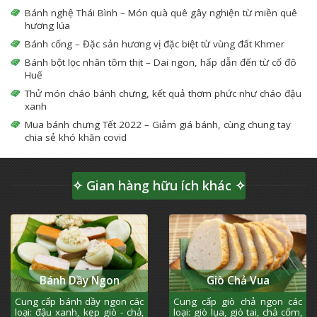
Bánh nghệ Thái Bình – Món quà quê gây nghiện từ miền quê
hương lúa
Bánh cống – Đặc sản hương vị đặc biệt từ vùng đất Khmer
Bánh bột lọc nhân tôm thịt – Dai ngon, hấp dẫn đến từ cố đô
Huế
Thử món cháo bánh chưng, kết quả thơm phức như cháo đậu
xanh
Mua bánh chưng Tết 2022 – Giảm giá bánh, cùng chung tay
chia sẻ khó khăn covid
✧ Gian hàng hữu ích khác ✧
Bánh Dầy Ngon
Giò Chả Vua
Cung cấp bánh dầy ngon các
Cung cấp giò chả ngon các
loại: đậu xanh, kẹp giò - chả,
loại: giò lụa, giò tai, chả cốm,