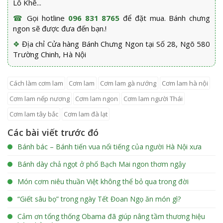
Lỗ Khê...
☎
Gọi hotline
096 831 8765
để đặt mua. Bánh chưng
ngon sẽ được đưa đến bạn.!
❖
Địa chỉ Cửa hàng Bánh Chưng Ngon tại Số 28, Ngõ 580
Trường Chinh, Hà Nội
cách làm cơm lam
cơm lam
cơm lam gà nướng
cơm lam hà nội
cơm lam nếp nương
cơm lam ngon
cơm lam người Thái
cơm lam tây bắc
cơm lam đà lạt
Các bài viết trước đó
Bánh bác – Bánh tiến vua nổi tiếng của người Hà Nội xưa
Bánh dày chả ngọt ở phố Bạch Mai ngon thơm ngậy
Món cơm niêu thuần Việt không thể bỏ qua trong đời
“Giết sâu bọ” trong ngày Tết Đoan Ngọ ăn món gì?
Cảm ơn tổng thống Obama đã giúp nâng tầm thương hiệu