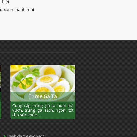
 biệt
ậu xanh thanh mát
Trứng Gà Ta
Cung cấp trứng gà ta nuôi thả
vườn, trứng gà sạch, ngon, tốt
cho sức khỏe...
bánh chưng gấc ngon