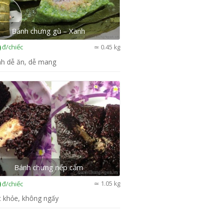
Bánh chưng gù – Xanh
đ
/chiếc
0
≃ 0.45 kg
nh dễ ăn, dễ mang
Bánh chưng nếp cẩm
đ
/chiếc
0
≃ 1.05 kg
c khỏe, không ngấy