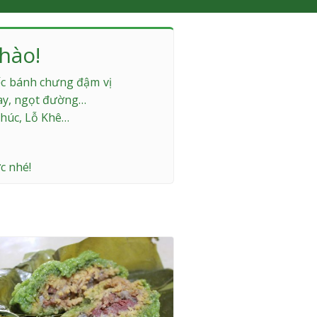
hào!
iếc bánh chưng đậm vị
hay, ngọt đường…
Khúc, Lỗ Khê…
c nhé!