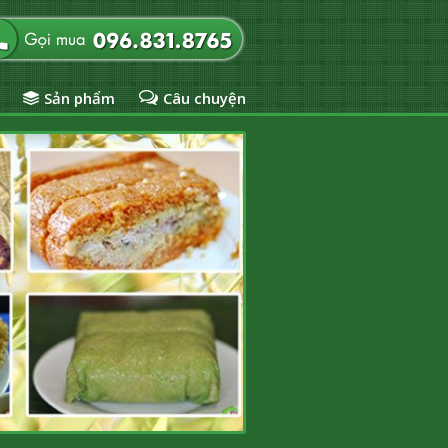
Sản phẩm
Câu chuyện
Cỗ Tiệc Đậm Đà
Thơm mùi lá rong, lúa nếp...tr
hơn, đậm đà hương vị món ăn ẩ