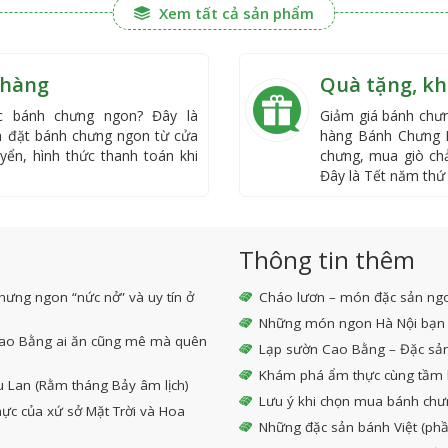
Xem tất cả sản phẩm
 hàng
Quà tặng, k
 bánh chưng ngon? Đây là
Giảm giá bánh chưn
h đặt bánh chưng ngon từ cửa
hàng Bánh Chưng 
yển, hình thức thanh toán khi
chưng, mua giò ch
Đây là Tết năm thứ 
Thông tin thêm
hưng ngon “nức nở” và uy tín ở
Cháo lươn – món đặc sản ng
Những món ngon Hà Nội bạn 
 Cao Bằng ai ăn cũng mê mà quên
Lạp sườn Cao Bằng – Đặc sả
Khám phá ẩm thực cùng tầm 
u Lan (Rằm tháng Bảy âm lịch)
Lưu ý khi chọn mua bánh chư
ực của xứ sở Mặt Trời và Hoa
Những đặc sản bánh Việt (phầ