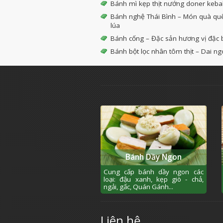
Bánh mì kẹp thịt nướng doner kebab
Bánh nghệ Thái Bình – Món quà qu
lúa
Bánh cống – Đặc sản hương vị đặc 
Bánh bột lọc nhân tôm thịt – Dai n
Bánh Dầy Ngon
Cung cấp bánh dầy ngon các
loại: đậu xanh, kẹp giò - chả,
ngải, gấc, Quán Gánh...
Liên hệ