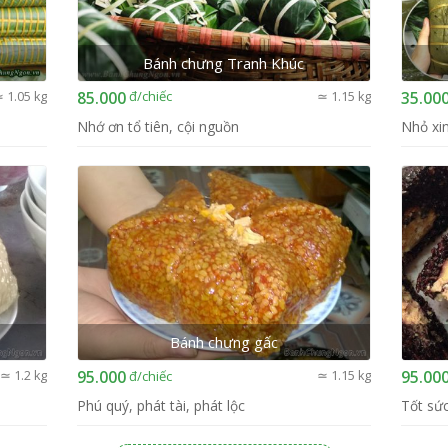
Bánh chưng Tranh Khúc
đ
/chiếc
 1.05 kg
85.000
≃ 1.15 kg
35.00
Nhớ ơn tổ tiên, cội nguồn
Nhỏ xi
Bánh chưng gấc
đ
/chiếc
≃ 1.2 kg
95.000
≃ 1.15 kg
95.00
Phú quý, phát tài, phát lộc
Tốt sứ