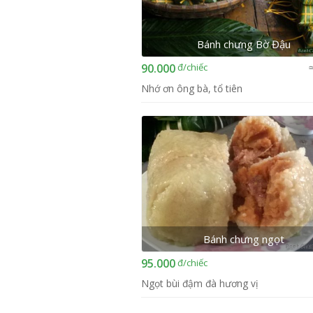
Bánh chưng Bờ Đậu
đ
/chiếc
90.000
≃
Nhớ ơn ông bà, tổ tiên
Bánh chưng ngọt
đ
/chiếc
95.000
Ngọt bùi đậm đà hương vị