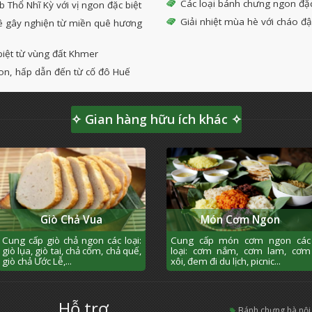
Các loại bánh chưng ngon đặc
 Thổ Nhĩ Kỳ với vị ngon đặc biệt
Giải nhiệt mùa hè với cháo đ
ê gây nghiện từ miền quê hương
biệt từ vùng đất Khmer
gon, hấp dẫn đến từ cố đô Huế
✧ Gian hàng hữu ích khác ✧
Giò Chả Vua
Món Cơm Ngon
Cung cấp giò chả ngon các loại:
Cung cấp món cơm ngon các
giò lụa, giò tai, chả cốm, chả quế,
loại: cơm nắm, cơm lam, cơm
giò chả Ước Lễ,...
xôi, đem đi du lịch, picnic...
Hỗ trợ
bánh chưng hà nội