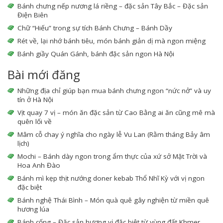
Bánh chưng nếp nương lá riềng – đặc sản Tây Bắc – Đặc sản
Điện Biên
Chữ “Hiếu” trong sự tích Bánh Chưng – Bánh Dầy
Rét về, lại nhớ bánh tiêu, món bánh giản dị mà ngon miệng
Bánh giầy Quán Gánh, bánh đặc sản ngon Hà Nội
Bài mới đăng
Những địa chỉ giúp bạn mua bánh chưng ngon “nức nở” và uy
tín ở Hà Nội
Vịt quay 7 vị – món ăn đặc sản từ Cao Bằng ai ăn cũng mê mà
quên lối về
Mâm cỗ chay ý nghĩa cho ngày lễ Vu Lan (Rằm tháng Bảy âm
lịch)
Mochi – Bánh dày ngon trong ẩm thực của xứ sở Mặt Trời và
Hoa Anh Đào
Bánh mì kẹp thịt nướng doner kebab Thổ Nhĩ Kỳ với vị ngon
đặc biệt
Bánh nghệ Thái Bình – Món quà quê gây nghiện từ miền quê
hương lúa
Bánh cống – Đặc sản hương vị đặc biệt từ vùng đất Khmer