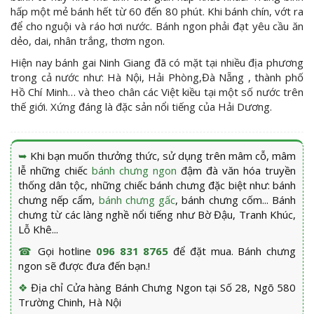
hấp một mẻ bánh hết từ 60 đến 80 phút. Khi bánh chín, vớt ra
để cho nguội và ráo hơi nước. Bánh ngon phải đạt yêu cầu ăn
dẻo, dai, nhân trắng, thơm ngon.
Hiện nay bánh gai Ninh Giang đã có mặt tại nhiều địa phương
trong cả nước như: Hà Nội, Hải Phòng,Đà Nẵng , thành phố
Hồ Chí Minh… và theo chân các Việt kiều tại một số nước trên
thế giới. Xứng đáng là đặc sản nổi tiếng của Hải Dương.
➥
Khi bạn muốn thưởng thức, sử dụng trên mâm cỗ, mâm
lễ những chiếc
bánh chưng ngon
đậm đà văn hóa truyền
thống dân tộc, những chiếc bánh chưng đặc biệt như: bánh
chưng nếp cẩm,
bánh chưng gấc
, bánh chưng cốm... Bánh
chưng từ các làng nghề nổi tiếng như Bờ Đậu, Tranh Khúc,
Lỗ Khê...
☎
Gọi hotline
096 831 8765
để đặt mua. Bánh chưng
ngon sẽ được đưa đến bạn.!
❖
Địa chỉ Cửa hàng Bánh Chưng Ngon tại Số 28, Ngõ 580
Trường Chinh, Hà Nội