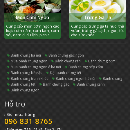
Món Cơm Ngon
Trứng Gà Ta
Cung cấp món cơm ngon các
Cung cấp trứng gà ta nuôi thả
loại: cơm nắm, cơm lam, cơm
vườn, trứng gà sạch, ngon, tốt
xôi, đem đi du lịch, picnic...
cho sức khỏe...
bánh chưng hà nội
bánh chưng gấc ngon
mua bánh chưng ngon
bánh chưng rán
bánh chưng cốm
mua bánh chưng ngon ở hà nội
bánh chưng nếp cẩm
bánh chưng bờ đậu
đặt bánh chưng tết
bánh chưng tranh khúc
bánh chưng ngon hà nội
bánh chưng
bánh chưng tết
bánh chưng gấc
bánh chưng xanh
bánh chưng ngon
Hỗ trợ
› Gọi mua hàng
096 831 8765
› Thời gian: 7:15 - 21:45, Thứ 2 - CN