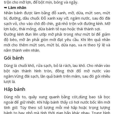
trộn cho mỡ lợn, để bột mịn, bóng và ngậy.
➥ Làm nhân
Nhân bánh được làm bằng đỗ xanh, mỡ, dừa, mứt sen, mứt
bí, đường, dầu chuối. Đỗ xanh xay vỡ, ngâm nước, sau đó đãi
sạch vỏ, cho vào chõ đồ chín, giã nhỏ trộn với đường kính. Mỡ
lợn luộc, thái mỏng, dừa bánh tẻ nạo hoặc thái thành sợi.
Đường kính đun lên ướp mỡ phải trong như mứt bí để giảm
độ béo, mỡ ăn phải giòn mới đạt yêu cầu. Khi lên quả nhân
mới cho thêm mứt sen, mứt bí, dừa nạo, va ni theo tỷ lệ và
nắm thành viên nhân.
Gói bánh
Dùng lá chuối khô, rửa sạch, bỏ lá rách, lau khô. Cho nhân vào
bột nặn thành hình tròn, đồng thời đổ mỡ nước vào
ngâm.Vừng đãi sạch, lăn quả bánh trên mâm, sau đó gói nhiều
lượt lá.
Hấp bánh
Dùng nồi to, quây xung quanh bằng cót,dùng bao tải bọc
ngoài để giữ nhiệt. Khi hấp bánh thấy có hơi nước bốc lên mới
tính giờ. Tùy theo số lượng mỗi mẻ hấp hoặc trọng lượng
bánh to hay nhỏ mà tính thời gian hấp khác nhau. Trung bình