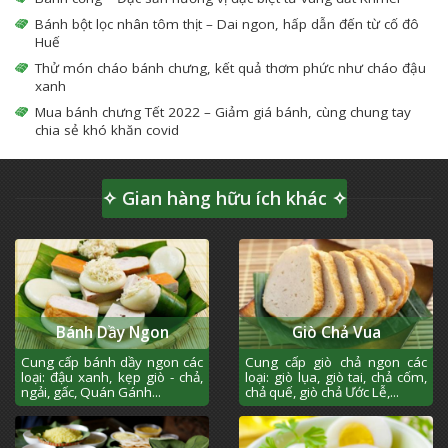
Bánh bột lọc nhân tôm thịt – Dai ngon, hấp dẫn đến từ cố đô
Huế
Thử món cháo bánh chưng, kết quả thơm phức như cháo đậu
xanh
Mua bánh chưng Tết 2022 – Giảm giá bánh, cùng chung tay
chia sẻ khó khăn covid
✧ Gian hàng hữu ích khác ✧
Bánh Dầy Ngon
Giò Chả Vua
Cung cấp bánh dầy ngon các
Cung cấp giò chả ngon các
loại: đậu xanh, kẹp giò - chả,
loại: giò lụa, giò tai, chả cốm,
ngải, gấc, Quán Gánh...
chả quế, giò chả Ước Lễ,...