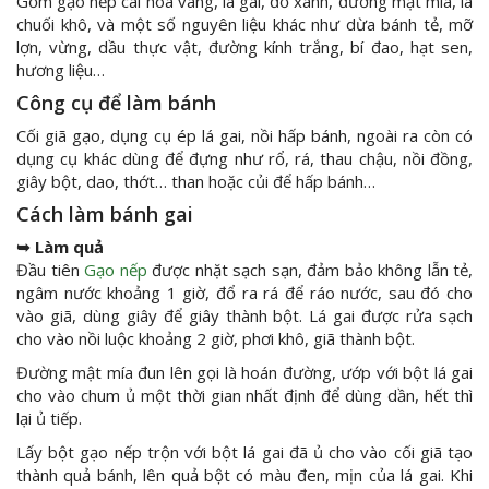
Gồm gạo nếp cái hoa vàng, lá gai, đỗ xanh, đường mật mía, lá
chuối khô, và một số nguyên liệu khác như dừa bánh tẻ, mỡ
lợn, vừng, dầu thực vật, đường kính trắng, bí đao, hạt sen,
hương liệu…
Công cụ để làm bánh
Cối giã gạo, dụng cụ ép lá gai, nồi hấp bánh, ngoài ra còn có
dụng cụ khác dùng để đựng như rổ, rá, thau chậu, nồi đồng,
giây bột, dao, thớt… than hoặc củi để hấp bánh…
Cách làm bánh gai
➥ Làm quả
Đầu tiên
Gạo nếp
được nhặt sạch sạn, đảm bảo không lẫn tẻ,
ngâm nước khoảng 1 giờ, đổ ra rá để ráo nước, sau đó cho
vào giã, dùng giây để giây thành bột. Lá gai được rửa sạch
cho vào nồi luộc khoảng 2 giờ, phơi khô, giã thành bột.
Đường mật mía đun lên gọi là hoán đường, ướp với bột lá gai
cho vào chum ủ một thời gian nhất định để dùng dần, hết thì
lại ủ tiếp.
Lấy bột gạo nếp trộn với bột lá gai đã ủ cho vào cối giã tạo
thành quả bánh, lên quả bột có màu đen, mịn của lá gai. Khi