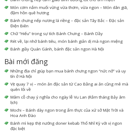
Món cơm nắm muối vừng vừa thơm, vừa ngon – Món dân giã,
đậm hồn quê hương
Bánh chưng nếp nương lá riềng – đặc sản Tây Bắc – Đặc sản
Điện Biên
Chữ “Hiếu” trong sự tích Bánh Chưng – Bánh Dầy
Rét về, lại nhớ bánh tiêu, món bánh giản dị mà ngon miệng
Bánh giầy Quán Gánh, bánh đặc sản ngon Hà Nội
Bài mới đăng
Những địa chỉ giúp bạn mua bánh chưng ngon “nức nở” và uy
tín ở Hà Nội
Vịt quay 7 vị – món ăn đặc sản từ Cao Bằng ai ăn cũng mê mà
quên lối về
Mâm cỗ chay ý nghĩa cho ngày lễ Vu Lan (Rằm tháng Bảy âm
lịch)
Mochi – Bánh dày ngon trong ẩm thực của xứ sở Mặt Trời và
Hoa Anh Đào
Bánh mì kẹp thịt nướng doner kebab Thổ Nhĩ Kỳ với vị ngon
đặc biệt