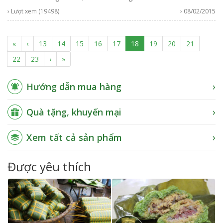
› Lượt xem (19498)
› 08/02/2015
(current)
«
‹
13
14
15
16
17
18
19
20
21
22
23
›
»
Hướng dẫn mua hàng
Quà tặng, khuyến mại
Xem tất cả sản phẩm
Được yêu thích