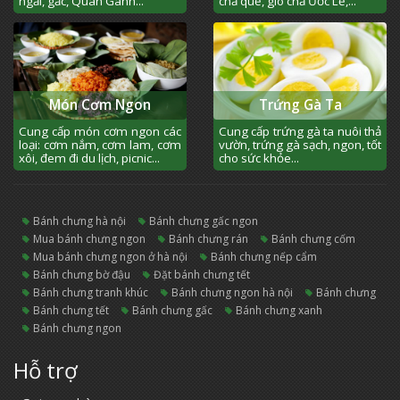
ngải, gấc, Quán Gánh...
chả quế, giò chả Ước Lễ,...
Món Cơm Ngon
Trứng Gà Ta
Cung cấp món cơm ngon các
Cung cấp trứng gà ta nuôi thả
loại: cơm nắm, cơm lam, cơm
vườn, trứng gà sạch, ngon, tốt
xôi, đem đi du lịch, picnic...
cho sức khỏe...
bánh chưng hà nội
bánh chưng gấc ngon
mua bánh chưng ngon
bánh chưng rán
bánh chưng cốm
mua bánh chưng ngon ở hà nội
bánh chưng nếp cẩm
bánh chưng bờ đậu
đặt bánh chưng tết
bánh chưng tranh khúc
bánh chưng ngon hà nội
bánh chưng
bánh chưng tết
bánh chưng gấc
bánh chưng xanh
bánh chưng ngon
Hỗ trợ