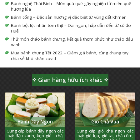
Bánh nghệ Thái Bình – Món quà quê gây nghiện từ miền quê
hương lúa
Bánh cống – Đặc sản hương vị đặc biệt từ vùng đất Khmer
Bánh bột lọc nhân tôm thịt – Dai ngon, hấp dẫn đến từ cố đô
Huế
Thử món cháo bánh chưng, kết quả thơm phức như cháo đậu
xanh
Mua bánh chưng Tết 2022 – Giảm giá bánh, cùng chung tay
chia sẻ khó khăn covid
✧ Gian hàng hữu ích khác ✧
Bánh Dầy Ngon
Giò Chả Vua
Cung cấp bánh dầy ngon các
Cung cấp giò chả ngon các
loại: đậu xanh, kẹp giò - chả,
loại: giò lụa, giò tai, chả cốm,