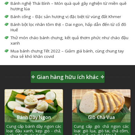
Bánh nghệ Thái Bình – Món quà quê gây nghiện từ miền quê
hương lúa
Bánh cống – Đặc sản hương vị đặc biệt từ vùng đất Khmer
Bánh bột lọc nhân tôm thịt – Dai ngon, hấp dẫn đến từ cố đô
Huế
Thử món cháo bánh chưng, kết quả thơm phức như cháo đậu
xanh
Mua bánh chưng Tết 2022 – Giảm giá bánh, cùng chung tay
chia sẻ khó khăn covid
✧ Gian hàng hữu ích khác ✧
Bánh Dầy Ngon
Giò Chả Vua
Cung cấp bánh dầy ngon các
Cung cấp giò chả ngon các
loại: đậu xanh, kẹp giò - chả,
loại: giò lụa, giò tai, chả cốm,