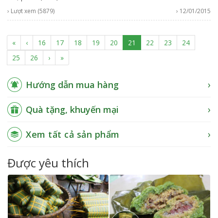
› Lượt xem (5879)
› 12/01/2015
(current)
«
‹
16
17
18
19
20
21
22
23
24
25
26
›
»
Hướng dẫn mua hàng
Quà tặng, khuyến mại
Xem tất cả sản phẩm
Được yêu thích