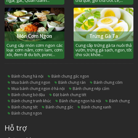
ngải, gấc, Quán Gánh...
chả quế, giò chả Ước Lễ,...
Món Cơm Ngon
Trứng Gà Ta
Cung cấp món cơm ngon các
Cung cấp trứng gà ta nuôi thả
loại: cơm nắm, cơm lam, cơm
vườn, trứng gà sạch, ngon, tốt
xôi, đem đi du lịch, picnic...
cho sức khỏe...
bánh chưng hà nội
bánh chưng gấc ngon
mua bánh chưng ngon
bánh chưng rán
bánh chưng cốm
mua bánh chưng ngon ở hà nội
bánh chưng nếp cẩm
bánh chưng bờ đậu
đặt bánh chưng tết
bánh chưng tranh khúc
bánh chưng ngon hà nội
bánh chưng
bánh chưng tết
bánh chưng gấc
bánh chưng xanh
bánh chưng ngon
Hỗ trợ