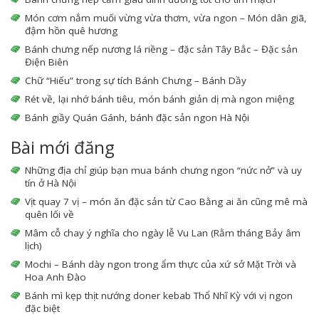
Món cơm nắm muối vừng vừa thơm, vừa ngon – Món dân giã,
đậm hồn quê hương
Bánh chưng nếp nương lá riềng – đặc sản Tây Bắc – Đặc sản
Điện Biên
Chữ “Hiếu” trong sự tích Bánh Chưng – Bánh Dầy
Rét về, lại nhớ bánh tiêu, món bánh giản dị mà ngon miệng
Bánh giầy Quán Gánh, bánh đặc sản ngon Hà Nội
Bài mới đăng
Những địa chỉ giúp bạn mua bánh chưng ngon “nức nở” và uy
tín ở Hà Nội
Vịt quay 7 vị – món ăn đặc sản từ Cao Bằng ai ăn cũng mê mà
quên lối về
Mâm cỗ chay ý nghĩa cho ngày lễ Vu Lan (Rằm tháng Bảy âm
lịch)
Mochi – Bánh dày ngon trong ẩm thực của xứ sở Mặt Trời và
Hoa Anh Đào
Bánh mì kẹp thịt nướng doner kebab Thổ Nhĩ Kỳ với vị ngon
đặc biệt